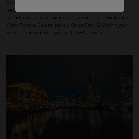
Algunas de las mejores vistas son las que ofrecen los
restaurantes y salones de las plantas superiores de
importantes centros comerciales, como el de Yokohama
World Porters, Colette Mare y Cross Gate. El Washington
Hotel también ofrece unas vistas estupendas.