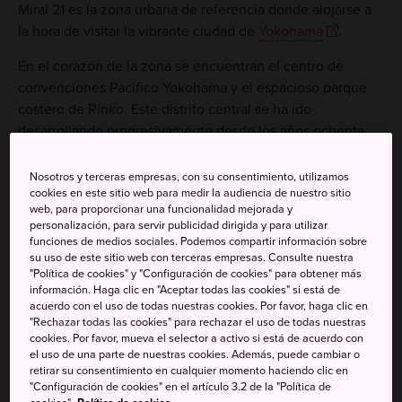
Mirai 21 es la zona urbana de referencia donde alojarse a
la hora de visitar la vibrante ciudad de
Yokohama
.
En el corazón de la zona se encuentran el centro de
convenciones Pacifico Yokohama y el espacioso parque
costero de Rinko. Este distrito central se ha ido
desarrollando progresivamente desde los años ochenta
hasta convertirse en un próspero enclave comercial y de
ocio, y un atractivo destino turístico.
Nosotros y terceras empresas, con su consentimiento, utilizamos
cookies en este sitio web para medir la audiencia de nuestro sitio
web, para proporcionar una funcionalidad mejorada y
personalización, para servir publicidad dirigida y para utilizar
funciones de medios sociales. Podemos compartir información sobre
su uso de este sitio web con terceras empresas. Consulte nuestra
"Política de cookies" y "Configuración de cookies" para obtener más
información. Haga clic en "Aceptar todas las cookies" si está de
acuerdo con el uso de todas nuestras cookies. Por favor, haga clic en
"Rechazar todas las cookies" para rechazar el uso de todas nuestras
cookies. Por favor, mueva el selector a activo si está de acuerdo con
el uso de una parte de nuestras cookies. Además, puede cambiar o
retirar su consentimiento en cualquier momento haciendo clic en
"Configuración de cookies" en el artículo 3.2 de la "Política de