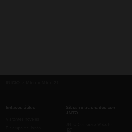
INICIO
Minato Mirai 21
Enlaces útiles
Sitios relacionados con
JNTO
Visitantes noveles
JNTO Corporate Website
El tiempo en Japón