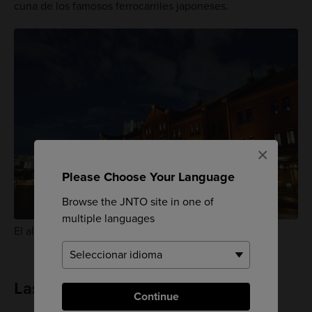
cuna de los famosos ferrocarriles japoneses.
×
Please Choose Your Language
Browse the JNTO site in one of
multiple languages
El almacén de ladrillo rojo de Yokohama
Las vistas de la bahía
Continue