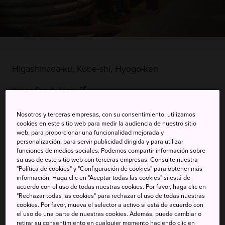
Higashinada-ku, Kobe-shi, Hyogo-ken
Ver en Google Maps
Información de transporte
Nosotros y terceras empresas, con su consentimiento, utilizamos
cookies en este sitio web para medir la audiencia de nuestro sitio
web, para proporcionar una funcionalidad mejorada y
personalización, para servir publicidad dirigida y para utilizar
PALABRAS CLAVE
MAPA
funciones de medios sociales. Podemos compartir información sobre
su uso de este sitio web con terceras empresas. Consulte nuestra
"Política de cookies" y "Configuración de cookies" para obtener más
información. Haga clic en "Aceptar todas las cookies" si está de
La meca del sake: visitas
acuerdo con el uso de todas nuestras cookies. Por favor, haga clic en
"Rechazar todas las cookies" para rechazar el uso de todas nuestras
guiadas, catas y la oportunidad
cookies. Por favor, mueva el selector a activo si está de acuerdo con
de aprender sobre este licor
el uso de una parte de nuestras cookies. Además, puede cambiar o
retirar su consentimiento en cualquier momento haciendo clic en