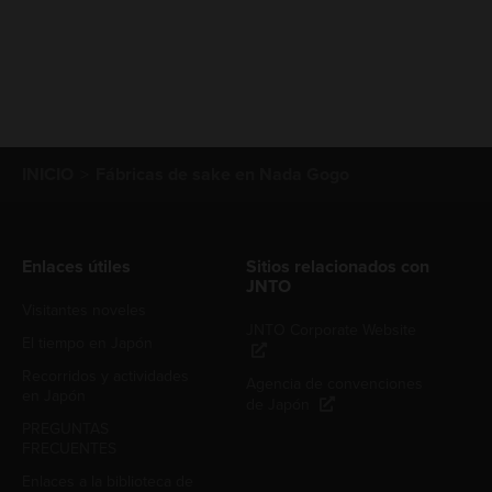
INICIO
Fábricas de sake en Nada Gogo
Enlaces útiles
Sitios relacionados con
JNTO
Visitantes noveles
JNTO Corporate Website
El tiempo en Japón
Recorridos y actividades
Agencia de convenciones
en Japón
de Japón
PREGUNTAS
FRECUENTES
Enlaces a la biblioteca de