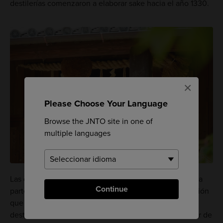
destilerías comenzaron a elaborar sake hacia el año 1330.
×
Please Choose Your Language
Browse the JNTO site in one of
multiple languages
Las destilerías de esta zona elaboran más de una cuarta
Continue
parte del sake producido en todo el país, siendo la región
que más produce de Japón. Pasea por la calle de las
destilerías, la esencia de la producción de sake y hogar de