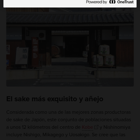
El sake más exquisito y añejo
Considerada como una de las mejores zonas productoras
de sake de Japón, este conjunto de poblaciones situadas
a unos 12 kilómetros del centro de
Kobe
y Nishinomiya
incluye Nishigo, Mikagego y Uosakigo. Se cree que las