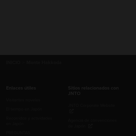
INICIO
Monte Hakkoda
Enlaces útiles
Sitios relacionados con
JNTO
Visitantes noveles
JNTO Corporate Website
El tiempo en Japón
Recorridos y actividades
Agencia de convenciones
en Japón
de Japón
PREGUNTAS