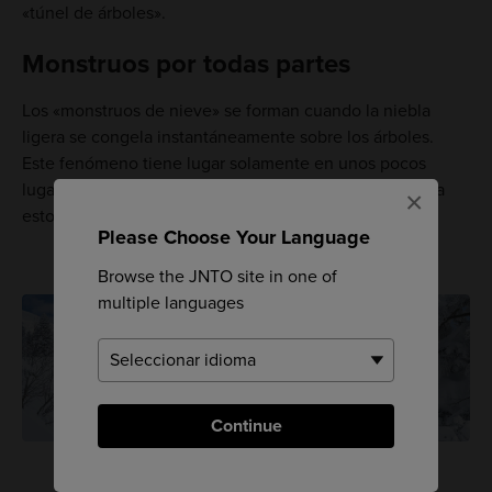
«túnel de árboles».
Monstruos por todas partes
Los «monstruos de nieve» se forman cuando la niebla
ligera se congela instantáneamente sobre los árboles.
Este fenómeno tiene lugar solamente en unos pocos
lugares del mundo. En el monte Hakkoda, puedes ver a
×
estos monstruos por todas partes en invierno.
Please Choose Your Language
Browse the JNTO site in one of
multiple languages
Continue