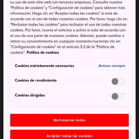
su uso de este sitio web con terceras empresas. Consulte nuestra
cálidos
"Política de cookies" y "Configuración de cookies" para obtener más
información. Haga clic en "Aceptar todas las cookies" si está de
acuerdo con el uso de todas nuestras cookies. Por favor, haga clic en
Las erupciones volcánicas crearon el paraíso natural
"Rechazar todas las cookies" para rechazar el uso de todas nuestras
alrededor del monte Hakkoda. Aquí hay bosques alpinos
cookies. Por favor, mueva el selector a activo si está de acuerdo con
vírgenes, ciénagas, pantanos y monstruos de nieve.
el uso de una parte de nuestras cookies. Además, puede cambiar o
retirar su consentimiento en cualquier momento haciendo clic en
"Configuración de cookies" en el artículo 3.2 de la "Política de
cookies".
Política de cookies
No te pierdas
Cookies estrictamente necesarias
Activas siempre
Cookies de rendimiento
Hacer senderismo por las rutas después de subir
en teleférico
Cookies dirigidas
Ver los «monstruos de nieve» en invierno
Esquí y snowboard de primera categoría
Rechazarlas todas
Cómo llegar
Aceptar todas las cookies