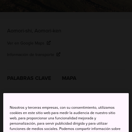
Aomori-shi, Aomori-ken
Ver en Google Maps
Información de transporte
PALABRAS CLAVE
MAPA
Esquía entre los monstruos de
nieve en invierno y haz
Nosotros y terceras empresas, con su consentimiento, utilizamos
cookies en este sitio web para medir la audiencia de nuestro sitio
senderismo por los bosques
web, para proporcionar una funcionalidad mejorada y
personalización, para servir publicidad dirigida y para utilizar
vírgenes en los meses más
funciones de medios sociales. Podemos compartir información sobre