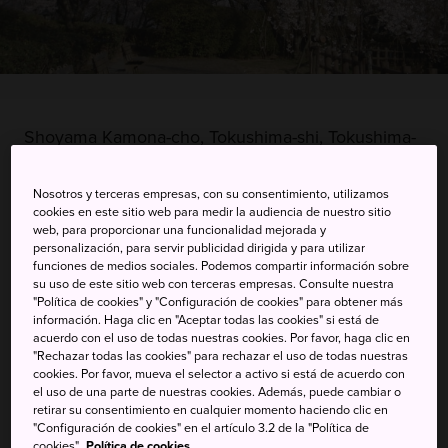
Shoyama Kamona-cho, Tokushima-shi, Tokushima-
ken
Nosotros y terceras empresas, con su consentimiento, utilizamos
Ver en Google Maps
cookies en este sitio web para medir la audiencia de nuestro sitio
web, para proporcionar una funcionalidad mejorada y
Información de transporte
personalización, para servir publicidad dirigida y para utilizar
funciones de medios sociales. Podemos compartir información sobre
su uso de este sitio web con terceras empresas. Consulte nuestra
"Política de cookies" y "Configuración de cookies" para obtener más
información. Haga clic en "Aceptar todas las cookies" si está de
PALABRAS CLAVE
MAPA
acuerdo con el uso de todas nuestras cookies. Por favor, haga clic en
"Rechazar todas las cookies" para rechazar el uso de todas nuestras
cookies. Por favor, mueva el selector a activo si está de acuerdo con
Más de 500 cerezos en un
el uso de una parte de nuestras cookies. Además, puede cambiar o
retirar su consentimiento en cualquier momento haciendo clic en
parque situado en la ladera de
"Configuración de cookies" en el artículo 3.2 de la "Política de
cookies".
Política de cookies