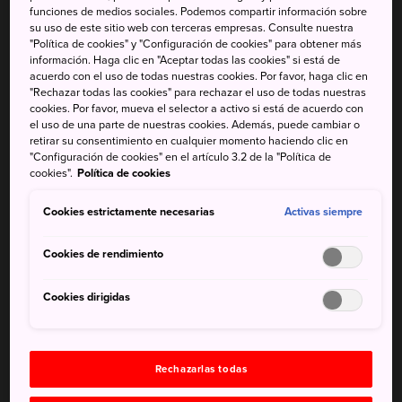
funciones de medios sociales. Podemos compartir información sobre
El mercado de pescado de Nagahama es la mayor lonja de
su uso de este sitio web con terceras empresas. Consulte nuestra
Kyushu, repleta de pescadores que venden las mejores
"Política de cookies" y "Configuración de cookies" para obtener más
información. Haga clic en "Aceptar todas las cookies" si está de
capturas del día a comerciantes y restauradores locales.
acuerdo con el uso de todas nuestras cookies. Por favor, haga clic en
Una vez al mes, abre sus puertas al público para que vean
"Rechazar todas las cookies" para rechazar el uso de todas nuestras
por un día cómo es el interior de esta excelente lonja.
cookies. Por favor, mueva el selector a activo si está de acuerdo con
el uso de una parte de nuestras cookies. Además, puede cambiar o
retirar su consentimiento en cualquier momento haciendo clic en
Datos breves
"Configuración de cookies" en el artículo 3.2 de la "Política de
cookies".
Política de cookies
Mucha gente hace cola para poder entrar cuando abre
Cookies estrictamente necesarias
Activas siempre
sus puertas a las 9:00
Cookies de rendimiento
Puedes comer en varios restaurantes o comprar en una
de las tiendas del edificio del mercado
Cookies dirigidas
Cómo llegar
Rechazarlas todas
El mercado de pescado de Nagahama está en el corazón