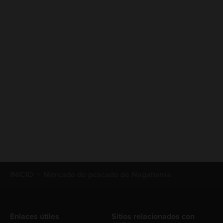
INICIO
Mercado de pescado de Nagahama
Enlaces útiles
Sitios relacionados con