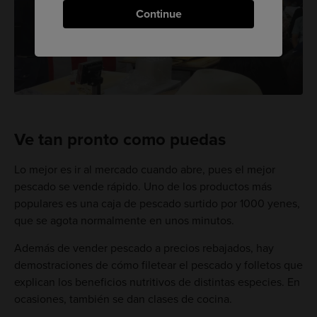
Continue
Ve tan pronto como puedas
Lo mejor es ir al mercado cuando abre, pues el mejor
pescado se vende rápido. Uno de los productos más
populares es una caja de pescado surtido por 1000 yenes,
que se agota normalmente en unos minutos.
Además de vender pescado a precios rebajados, hay
demostraciones de cómo filetear el pescado y folletos que
explican los beneficios nutritivos de distintas especies. En
ocasiones, también se dan clases de cocina.