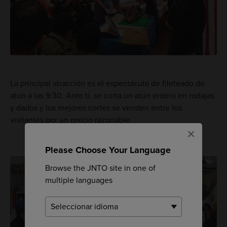
La principal atracción es el espectáculo de fileteado de
atún a las 9:30. Ante ti, se corta un atún entero en rodajas
y dados y los mejores cortes se venden entre los
visitantes por un precio razonable.
×
Please Choose Your Language
Browse the JNTO site in one of
multiple languages