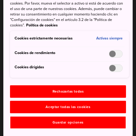
cookies. Por favor, mueva el selector a activo si está de acuerdo con
Guerra de Japón, Sekigahara fue el campo de batalla
el uso de una parte de nuestras cookies. Además, puede cambiar o
donde se libró la Batalla del reino dividido.
retirar su consentimiento en cualquier momento haciendo clic en
"Configuración de cookies" en el artículo 3.2 de la "Política de
cookies".
Política de cookies
Cómo llegar
Cookies estrictamente necesarias
Activas siempre
Sekigahara está en la línea JR Tokaido. Para viajar desde
Tokio o Kioto, haz transbordo en la estación de Maibara.
Cookies de rendimiento
La estación de Sekigahara está a 20 minutos en esta línea
dirección Ogaki.
Cookies dirigidas
La batalla por la supremacía que
dio inicio a una dinastía feudal
Rechazarlas todas
Sekigahara jugó un papel decisivo en la historia de Japón.
Allí se libró una épica batalla el 21 de octubre de 1600 que
Aceptar todas las cookies
enfrentó a dos ejércitos: el de Tokugawa leyasu y el de
Ishida Mitsunari, fiel partidario de Hideyoshi Toyotomi que
Guardar opciones
murió en 1598. La victoria de Tokugawa le permitió