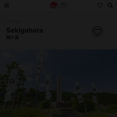
Historia
Sekigahara
関ケ原