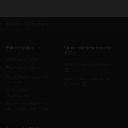
INICIO
Sekigahara
Enlaces útiles
Sitios relacionados con
JNTO
Visitantes noveles
JNTO Corporate Website
El tiempo en Japón
Recorridos y actividades
Agencia de convenciones
en Japón
de Japón
PREGUNTAS
FRECUENTES
Enlaces a la biblioteca de
fotos y videos de Japón