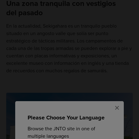
Una zona tranquila con vestigios
del pasado
En la actualidad, Sekigahara es un tranquilo pueblo
situado en un angosto valle que solía ser punto
estratégico de tácticas militares. Los campamentos de
cada una de las tropas armadas se pueden explorar a pie y
cuentan con placas informativas y exposiciones, un
excelente museo con información en inglés y una tienda
de recuerdos con muchos regalos de samuráis.
×
Please Choose Your Language
Browse the JNTO site in one of
multiple languages