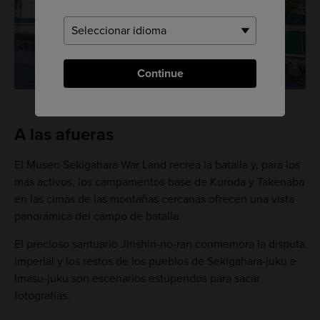
Continue
A las afueras
El Museo Sekigahara War Land recrea la batalla y, para los
más activos, los campamentos base de Kuroda y Takenaba
en las cimas de las montañas cercanas ofrecen una vista
panorámica del campo de batalla.
El precioso santuario Jinshin-no-ran conmemora la disputa
imperial y los restos de los pueblos de Sekigahara-juku e
Imasu-juku son escenarios estupendos para sacar
fotografías.