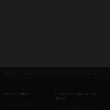
INICIO
Museo de Arte de la Ciudad de Matsumoto
Enlaces útiles
Sitios relacionados con
JNTO
Visitantes noveles
JNTO Corporate Website