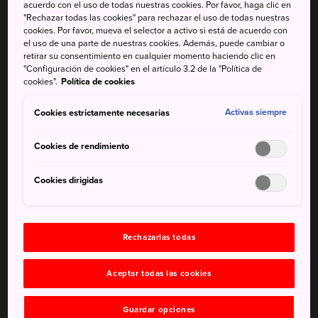
salvajemente expresivo de Yayoi
acuerdo con el uso de todas nuestras cookies. Por favor, haga clic en
"Rechazar todas las cookies" para rechazar el uso de todas nuestras
Kusama
cookies. Por favor, mueva el selector a activo si está de acuerdo con
el uso de una parte de nuestras cookies. Además, puede cambiar o
retirar su consentimiento en cualquier momento haciendo clic en
La ciudad castillo de
Matsumoto
es el lugar de
"Configuración de cookies" en el artículo 3.2 de la "Política de
nacimiento de Yayoi Kusama, una artista contemporánea
cookies".
Política de cookies
internacionalmente aclamada y famosa por el uso de
lunares. Sus obras son las más cotizadas de todas las
Cookies estrictamente necesarias
Activas siempre
artistas femeninas vivas de la actualidad, y en Matsumoto
hay una de las colecciones más impresionantes de obras
Cookies de rendimiento
de arte de Kusama.
Cookies dirigidas
Datos breves
Rechazarlas todas
No hace falta entrada para acceder a la tienda del
museo
Aceptar todas las cookies
También se exhiben obras de otros talentosos artistas
japoneses
Guardar opciones