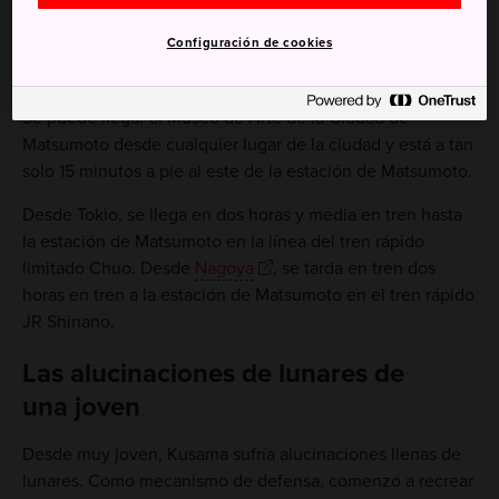
Configuración de cookies
Cómo llegar
Se puede llegar al Museo de Arte de la Ciudad de
Matsumoto desde cualquier lugar de la ciudad y está a tan
solo 15 minutos a pie al este de la estación de Matsumoto.
Desde Tokio, se llega en dos horas y media en tren hasta
la estación de Matsumoto en la línea del tren rápido
limitado Chuo. Desde
Nagoya
, se tarda en tren dos
horas en tren a la estación de Matsumoto en el tren rápido
JR Shinano.
Las alucinaciones de lunares de
una joven
Desde muy joven, Kusama sufría alucinaciones llenas de
lunares. Como mecanismo de defensa, comenzó a recrear