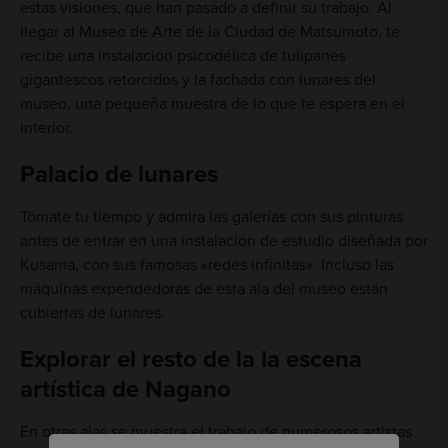
estas visiones, que han pasado a definir su trabajo. Al
llegar al Museo de Arte de la Ciudad de Matsumoto, te
recibe una instalación psicodélica de tulipanes
gigantescos retorcidos y la fachada con lunares del
museo, una pequeña muestra de lo que te espera en el
interior.
Palacio de lunares
Tómate tu tiempo y admira las galerías con sus pinturas
antes de entrar en una instalación de estudio diseñada por
Kusama, con sus famosas «redes infinitas». Incluso las
máquinas expendedoras de esta ala del museo están
cubiertas de lunares.
Explorar el resto de la la escena
artística de Nagano
En otras alas se muestra el trabajo de numerosos artistas