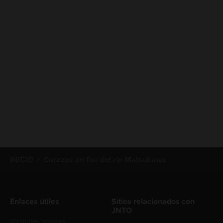
INICIO
Cerezos en flor del río Matsukawa
Enlaces útiles
Sitios relacionados con
JNTO
Visitantes noveles