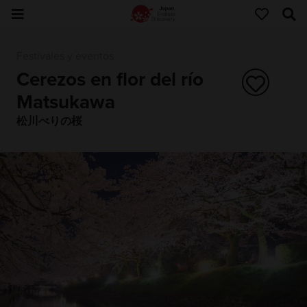
Festivales y eventos
Cerezos en flor del río
Matsukawa
松川べりの桜