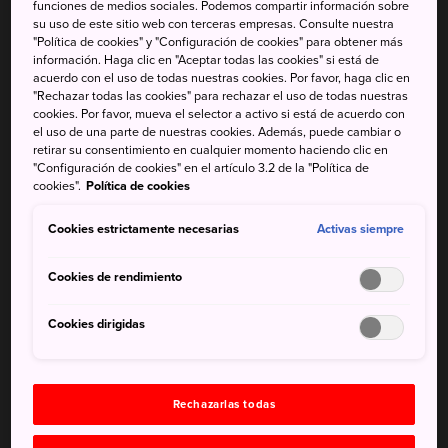
funciones de medios sociales. Podemos compartir información sobre
su uso de este sitio web con terceras empresas. Consulte nuestra
Este viaje escénico a lo largo del río Matsukawa bordeado
"Política de cookies" y "Configuración de cookies" para obtener más
de cerezos ofrece un nuevo giro a una práctica
información. Haga clic en "Aceptar todas las cookies" si está de
tradicionalmente sedentaria. No te pierdas la oportunidad
acuerdo con el uso de todas nuestras cookies. Por favor, haga clic en
"Rechazar todas las cookies" para rechazar el uso de todas nuestras
única de disfrutar del hanami en una de las excursiones en
cookies. Por favor, mueva el selector a activo si está de acuerdo con
barco disponibles a lo largo del mes de abril. Una
el uso de una parte de nuestras cookies. Además, puede cambiar o
experiencia tan pintoresca de día como espectacular de
retirar su consentimiento en cualquier momento haciendo clic en
"Configuración de cookies" en el artículo 3.2 de la "Política de
noche.
cookies".
Política de cookies
Cookies estrictamente necesarias
Activas siempre
Cookies de rendimiento
Cookies dirigidas
Rechazarlas todas