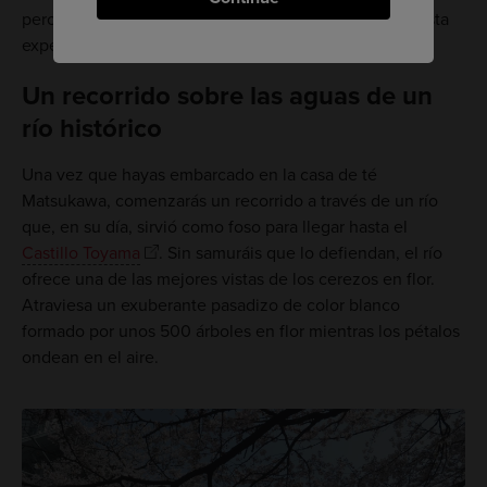
pero si estás buscando algo diferente, no te pierdas esta
experiencia en el río Matsukawa, en Toyama.
Un recorrido sobre las aguas de un
río histórico
Una vez que hayas embarcado en la casa de té
Matsukawa, comenzarás un recorrido a través de un río
que, en su día, sirvió como foso para llegar hasta el
Castillo Toyama
. Sin samuráis que lo defiendan, el río
ofrece una de las mejores vistas de los cerezos en flor.
Atraviesa un exuberante pasadizo de color blanco
formado por unos 500 árboles en flor mientras los pétalos
ondean en el aire.