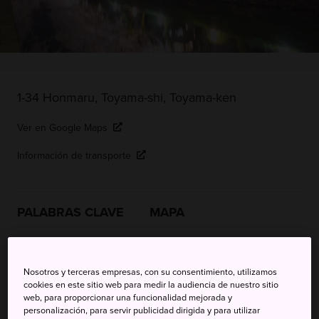
1-34 Honmaru, Toyama-shi, Toyama-ken
Ver en Google Maps
Información de transporte
PALABRAS CLAVE
MAPA
Paseos a través de auténticos
Nosotros y terceras empresas, con su consentimiento, utilizamos
túneles de cerezos en flor en el
cookies en este sitio web para medir la audiencia de nuestro sitio
web, para proporcionar una funcionalidad mejorada y
centro de Toyama
personalización, para servir publicidad dirigida y para utilizar