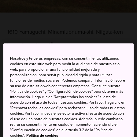
1610 Yamaguchi, Minamiuonuma-shi, Niigata-ken
Ver en Google Maps
Información de transporte
Nosotros y terceras empresas, con su consentimiento, utilizamos
cookies en este sitio web para medir la audiencia de nuestro sitio
web, para proporcionar una funcionalidad mejorada y
personalización, para servir publicidad dirigida y para utilizar
PALABRAS CLAVE
MAPA
funciones de medios sociales. Podemos compartir información sobre
su uso de este sitio web con terceras empresas. Consulte nuestra
"Política de cookies" y "Configuración de cookies" para obtener más
información. Haga clic en "Aceptar todas las cookies" si está de
Toma el teleférico hasta la cima
acuerdo con el uso de todas nuestras cookies. Por favor, haga clic en
"Rechazar todas las cookies" para rechazar el uso de todas nuestras
sagrada del monte Hakkai
cookies. Por favor, mueva el selector a activo si está de acuerdo con
el uso de una parte de nuestras cookies. Además, puede cambiar o
retirar su consentimiento en cualquier momento haciendo clic en
Con sus 1778 metros, el monte Hakkai, situado en la
"Configuración de cookies" en el artículo 3.2 de la "Política de
ciudad de Minamiuonuma, es uno de los tres picos más
cookies".
Política de cookies