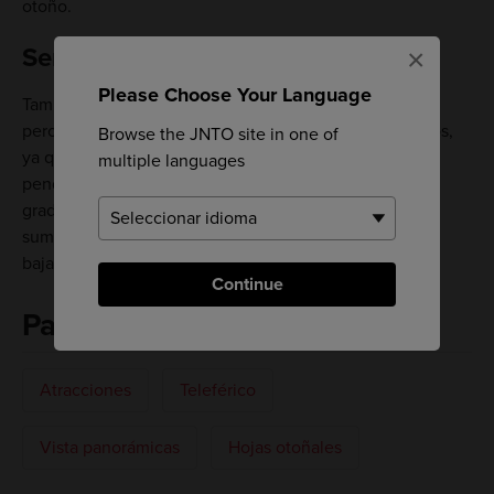
otoño.
Senderismo hasta la cima
×
Please Choose Your Language
También se puede hacer escalada en el monte Hakkai,
pero solo se recomienda a escaladores experimentados,
Browse the JNTO site in one of
ya que algunas partes del sendero tienen mucha
multiple languages
pendiente. En algunas zonas, el sendero tiene casi 90
grados de desnivel y tendrás que utilizar las cadenas
suministradas. La ruta incluye numerosas subidas y
bajadas, por lo que es todo un desafío a nivel físico.
Continue
Palabras clave
Atracciones
Teleférico
Vista panorámicas
Hojas otoñales