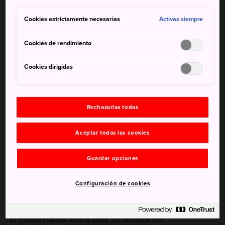
altos de Echigo, y se dice que los ocho picos rocosos de
su cima son el símbolo de este monte sagrado.
Cookies estrictamente necesarias
Activas siempre
El teleférico sube hasta la cuarta estación del monte
Cookies de rendimiento
Hakkai. Desde la cima de la montaña, se puede disfrutar
de una hermosa vista panorámica de 360 grados de las
Cookies dirigidas
montañas Joshinetsu y, en un día claro, también podrás
ver el mar de Japón y la isla de Sado.
Cómo llegar
Rechazarlas todas
Accesible en tren o coche.
Aceptar todas las cookies
Desde Tokio, toma el tren bala hasta la estación de
Guardar opciones
Echigo-Yuzawa y cambia a las líneas Joetsu o Hokuhoku
hasta la estación de Muikamachi. Toma la línea de autobús
Configuración de cookies
de la estación de esquí del monte Hakkai y baja en la
última parada. El sendero se recorre en seis minutos a pie.
El monte Hakkai está a unos 20 minutos del