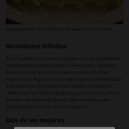
Gyoza clásicas, fritas juntas y servidas como un plato
Variedades infinitas
A los lugareños les encanta la gyoza con los ingredientes
tradicionales de cerdo picado, cebollino ajo y verduras
mixtas, pero no les importa experimentar con otros
ingredientes. Algunos de los toques especiales realizados
a las gyoza en Utsunomiya son tonkatsu (chuletas de
cerdo fritas) con relleno de gyoza, gyoza de trufa y alitas
de pollo con relleno de gyoza. Algunos restaurantes
tienen menús con más de 30 variedades.
Dos de las mejores