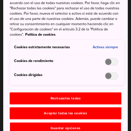
acuerdo con el uso de todas nuestras cookies. Por favor, haga clic en
fritos de Utsunomiya, de origen chino, son únicos por sus
"Rechazar todas las cookies" para rechazar el uso de todas nuestras
envolturas finas. La envoltura como la del wonton queda
cookies. Por favor, mueva el selector a activo si está de acuerdo con
el uso de una parte de nuestras cookies. Además, puede cambiar o
crujiente cuando se fríe, contrastando con el relleno muy
retirar su consentimiento en cualquier momento haciendo clic en
caliente. En
Utsunomiya
, la autoproclamada capital de
"Configuración de cookies" en el artículo 3.2 de la "Política de
las gyoza de Japón con más de 200 restaurantes, podrás
cookies".
Política de cookies
comerlas durante días.
Cookies estrictamente necesarias
Activas siempre
Cookies de rendimiento
No te pierdas
Cookies dirigidas
Probar gyoza de distintos restaurantes
Probar algunas de las variedades menos
Rechazarlas todas
ortodoxas
El Festival de Gyoza de Utsunomiya en
Aceptar todas las cookies
noviembre
Guardar opciones