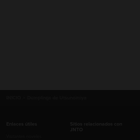
INICIO
Dumplings de Utsunomiya
Enlaces útiles
Sitios relacionados con
JNTO
Visitantes noveles