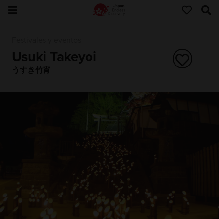
Festivales y eventos
Usuki Takeyoi
うすき竹宵