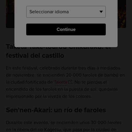
Continue
Taketa Take-tourou Chikuraku: el
festival del castillo
En este festival, celebrado durante tres días a mediados
de noviembre, se encienden 20 000 faroles de bambú en
la ciudad fortificada de
Taketa
. No te pierdas el
encendido de los faroles en la puesta de sol, quedarás
impresionado por la viveza de los colores.
Sen'nen-Akari: un río de faroles
Durante este evento, se encienden unos 30 000 faroles
en la ribera del río Kagetsu, que pasa por la ciudad de