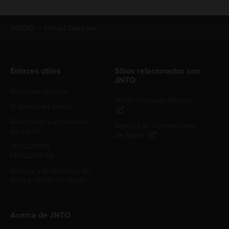
INICIO
Usuki Takeyoi
Enlaces útiles
Sitios relacionados con
JNTO
Visitantes noveles
JNTO Corporate Website
El tiempo en Japón
Recorridos y actividades
Agencia de convenciones
en Japón
de Japón
PREGUNTAS
FRECUENTES
Enlaces a la biblioteca de
fotos y videos de Japón
Acerca de JNTO