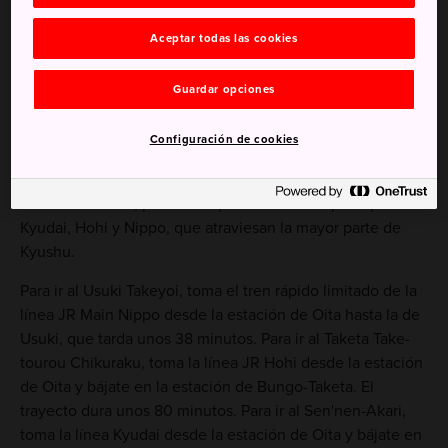
El reflejo de los faroles de bambú sobre el río
por la noche
Aceptar todas las cookies
Guardar opciones
Cómo llegar
Configuración de cookies
Si deseas conocer estos eventos, debes utilizar la
estación de Oita, por la cual pasan las líneas principales
Kyudai, Hohi y Nippo, que atraviesan la mayor parte de
Kyushu.
Para ir al Usuki Takeyoi, toma el tren rápido limitado de la
línea JR Main Nippo desde la estación de Oita hasta la de
Usuki, que tarda unos 38 minutos. Para ir al Taketa Take-
tourou Chikuraku, toma la línea JR Hohi desde la estación
de Oita y bájate en la estación de Bungo-Taketa. El
trayecto dura unos 80 minutos. Para ir al Sen'nen-Akari,
toma la línea Kyudai desde la estación de Oita y bájate en