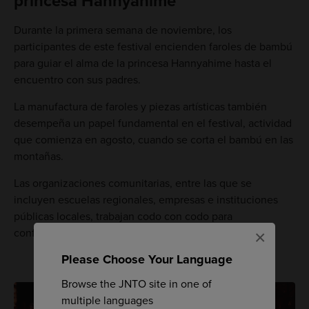
princesa Hannyahime
Durante la primera semana de noviembre, los
participantes de este festival encienden faroles de bambú
para guiar el alma de la princesa Hannyahime hasta el
encuentro con sus padres.
La manufactura de faroles y piezas artísticas también
desempeña un papel fundamental en el festival, actividad
que comienza en agosto, cuando se corta el bambú en las
montañas.
Las organizaciones comunitarias, entre las que se
incluyen escuelas regionales, empresas e instituciones
públicas locales, trabajan codo con codo para
confeccionar estos faroles y piezas de arte.
×
Please Choose Your Language
Browse the JNTO site in one of
multiple languages