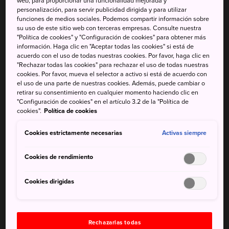
web, para proporcionar una funcionalidad mejorada y
personalización, para servir publicidad dirigida y para utilizar
madake (madera de bambú japonés) de Japón. En la
funciones de medios sociales. Podemos compartir información sobre
región se celebran muchos festivales que conmemoran
su uso de este sitio web con terceras empresas. Consulte nuestra
esta tradición de diferentes formas.
"Política de cookies" y "Configuración de cookies" para obtener más
información. Haga clic en "Aceptar todas las cookies" si está de
Usuki Takeyoi, en la
ciudad de Usuki
, Taketa Chikuraku,
acuerdo con el uso de todas nuestras cookies. Por favor, haga clic en
"Rechazar todas las cookies" para rechazar el uso de todas nuestras
en la
ciudad de Taketa
, y Sen'nen-Akari, en la
ciudad de
cookies. Por favor, mueva el selector a activo si está de acuerdo con
Hita
, son tres ejemplos de estos eventos regionales que
el uso de una parte de nuestras cookies. Además, puede cambiar o
merece la pena conocer si estás en las inmediaciones en
retirar su consentimiento en cualquier momento haciendo clic en
"Configuración de cookies" en el artículo 3.2 de la "Política de
el mes de noviembre.
cookies".
Política de cookies
Cookies estrictamente necesarias
Activas siempre
No te pierdas
Cookies de rendimiento
La elaboración de piezas de arte con bambú por
Cookies dirigidas
parte de los artesanos regionales
Los faroles de bambú que iluminan las
callejuelas
Rechazarlas todas