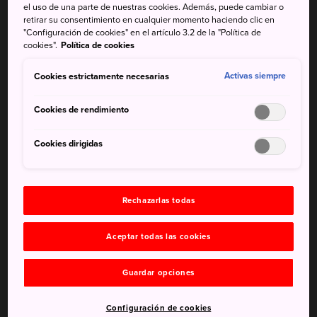
el uso de una parte de nuestras cookies. Además, puede cambiar o
El último sábado de julio de cada año, el cielo que cubre
retirar su consentimiento en cualquier momento haciendo clic en
"Configuración de cookies" en el artículo 3.2 de la "Política de
el río Sumida se ilumina con el espectáculo del festival de
cookies".
Política de cookies
fuegos artificiales de Sumidagawa. Disfruta de una
agradable velada con multitud de gente, mucha comida,
Cookies estrictamente necesarias
Activas siempre
bebidas y miles de castillos de fuegos artificiales.
Cookies de rendimiento
Cookies dirigidas
No te pierdas
Un despliegue de fuegos artificiales nuevo e
Rechazarlas todas
innovador
Vestirte con un yukata tradicional, un ligero
Aceptar todas las cookies
kimono de algodón
Guardar opciones
Configuración de cookies
Cómo llegar