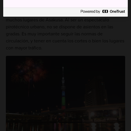
Los fuegos artificiales se pueden contemplar desde
muchos lugares de Asakusa. Al ser un espectáculo
pirotécnico urbano, no se dispone de asientos en las
gradas. Es muy importante seguir las normas de
circulación, y tener en cuenta los cortes o bien los lugares
con mayor tráfico.