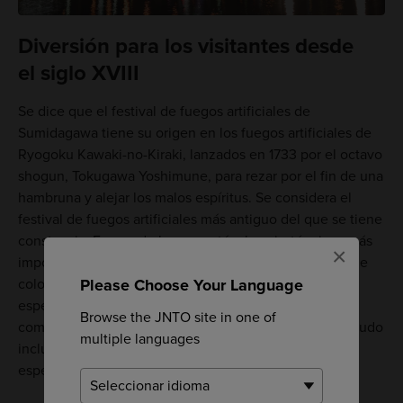
Diversión para los visitantes desde
el siglo XVIII
Se dice que el festival de fuegos artificiales de
Sumidagawa tiene su origen en los fuegos artificiales de
Ryogoku Kawaki-no-Kiraki, lanzados en 1733 por el octavo
shogun, Tokugawa Yoshimune, para rezar por el fin de una
hambruna y alejar los malos espíritus. Se considera el
festival de fuegos artificiales más antiguo del que se tiene
constancia. Es uno de los espectáculos pirotécnicos más
×
importantes y urbanos de Tokio y las vistas con luces de
Please Choose Your Language
colores alrededor de la
Tokyo Skytree
son
especialmente increíbles. Las empresas de pirotecnia
Browse the JNTO site in one of
compiten para desplegar sus mejores castillos y a menudo
multiple languages
incluyen nuevos tipos de fuegos artificiales durante el
espectáculo.