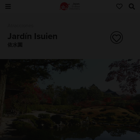
Atracciones
Jardín Isuien
依水園