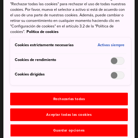
reservado a la clase alta, está hoy abierta al público.
"Rechazar todas las cookies" para rechazar el uso de todas nuestras
cookies. Por favor, mueva el selector a activo si está de acuerdo con
el uso de una parte de nuestras cookies. Además, puede cambiar o
Cómo llegar
retirar su consentimiento en cualquier momento haciendo clic en
"Configuración de cookies" en el artículo 3.2 de la "Política de
El jardín Isuien se encuentra a solo 15 minutos de la
cookies".
Política de cookies
estación de Kintetsu Nara.
Cookies estrictamente necesarias
Activas siempre
Desde la estación de Nara, para llegar al jardín toma el
autobús que va a Aoyamajutaku o Kunimidai-hachichome
Cookies de rendimiento
en los andenes 5 o 6. Baja en la parada de Oshiagecho.
Cookies dirigidas
Rechazarlas todas
Aceptar todas las cookies
Guardar opciones