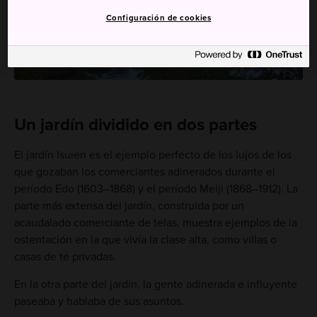
Configuración de cookies
Un jardín dividido en dos partes
El jardín Isuien es el ejemplo perfecto de los lujos de los
que gozaban los comerciantes adinerados durante el
período Edo (1603–1868) y el período Meiji (1868–1912). La
parte más extensa del jardín, construida por un
acaudalado comerciante de telas, muestra ejemplos de la
ostentación en la que vivía la clase alta, como villas o
casas de té privadas.
En la otra parte del jardín, la gente adinerada e influyente
paseaba y hablaba de sus asuntos.