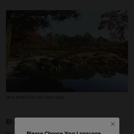
Una atracción con dos caras
El arte del shakkei
×
Please Choose Your Language