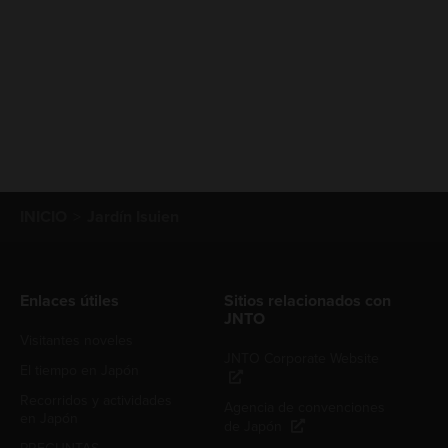
INICIO
Jardín Isuien
Enlaces útiles
Sitios relacionados con
JNTO
Visitantes noveles
JNTO Corporate Website
El tiempo en Japón
Recorridos y actividades
Agencia de convenciones
en Japón
de Japón