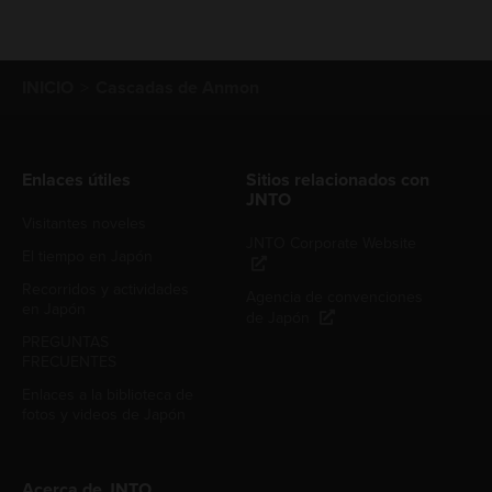
INICIO
Cascadas de Anmon
Enlaces útiles
Sitios relacionados con
JNTO
Visitantes noveles
JNTO Corporate Website
El tiempo en Japón
Recorridos y actividades
Agencia de convenciones
en Japón
de Japón
PREGUNTAS
FRECUENTES
Enlaces a la biblioteca de
fotos y videos de Japón
Acerca de JNTO