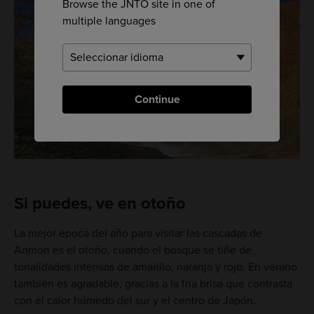
Browse the JNTO site in one of
multiple languages
Continue
Si puedes, ve en otoño
La mejor época del año para visitar las cascadas de
Anmon es el otoño, cuando el bosque se tiñe de
tonalidades intensas de amarillo, naranja y rojo. En verano
también es agradable, gracias a la fría brisa que contrasta
con el calor húmedo del sur y el centro de Japón.