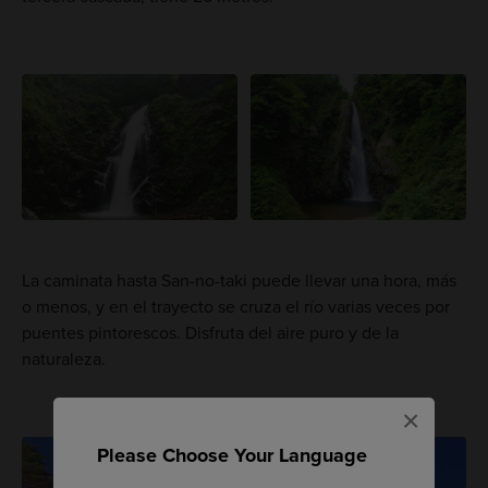
La caminata hasta San-no-taki puede llevar una hora, más
o menos, y en el trayecto se cruza el río varias veces por
puentes pintorescos. Disfruta del aire puro y de la
naturaleza.
×
Please Choose Your Language