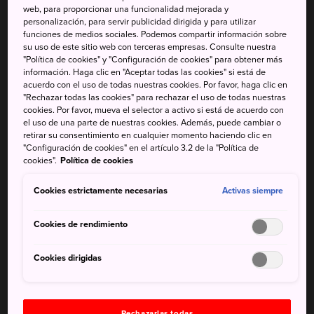
web, para proporcionar una funcionalidad mejorada y
recorrido de tres horas a través del denso bosque de
personalización, para servir publicidad dirigida y para utilizar
Shirakami Sanchi
, Patrimonio Natural de la Humanidad
funciones de medios sociales. Podemos compartir información sobre
su uso de este sitio web con terceras empresas. Consulte nuestra
por la UNESCO, y sus hayas, arces y pinos.
"Política de cookies" y "Configuración de cookies" para obtener más
información. Haga clic en "Aceptar todas las cookies" si está de
acuerdo con el uso de todas nuestras cookies. Por favor, haga clic en
"Rechazar todas las cookies" para rechazar el uso de todas nuestras
cookies. Por favor, mueva el selector a activo si está de acuerdo con
No te pierdas
el uso de una parte de nuestras cookies. Además, puede cambiar o
retirar su consentimiento en cualquier momento haciendo clic en
"Configuración de cookies" en el artículo 3.2 de la "Política de
La cascada Ichi-no-taki, la más grande de las tres
cookies".
Política de cookies
Aqua Green Village Anmon, un sitio divertido
para familias
Cookies estrictamente necesarias
Activas siempre
Cookies de rendimiento
Cómo llegar
Cookies dirigidas
Las cascadas de Anmon son uno de los pocos sitios del
parque de Shirakami Sanchi a los que se puede acceder
Rechazarlas todas