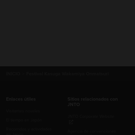
INICIO
Festival Kasuga Wakamiya Onmatsuri
Enlaces útiles
Sitios relacionados con
JNTO
Visitantes noveles
JNTO Corporate Website
El tiempo en Japón
Recorridos y actividades
Agencia de convenciones
en Japón