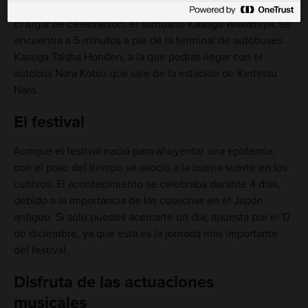
El lugar de celebración, el santuario Kasuga Wakamiya, se
encuentra a 5 minutos a pie de la terminal de autobuses
Kasuga Taisha Honden, a la que podrás llegar con el
autobús Nara Kotsu que sale de la estación de Kintetsu
Nara.
El festival
Aunque el festival nació para ahuyentar una epidemia,
con el paso del tiempo se asoció a la buena suerte en los
cultivos. El acontecimiento se celebraba durante 4 días,
debido a la importancia de las cosechas en el Japón
antiguo. Si solo puedes acercarte un día, apuesta por el 17
de diciembre, ya que esta es la jornada más importante
del festival.
Disfruta de las actuaciones
musicales