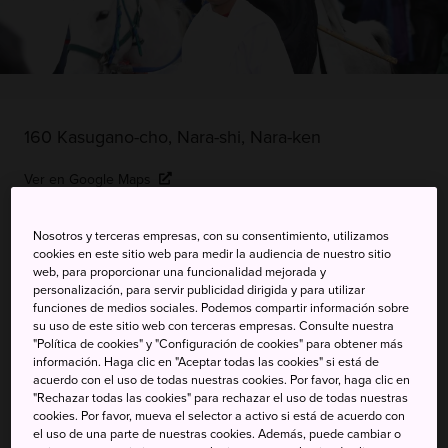
160 Kasugano-cho, Nara-shi, Nara-ken
Ver en Google Maps
Información de transporte
Nosotros y terceras empresas, con su consentimiento, utilizamos
cookies en este sitio web para medir la audiencia de nuestro sitio
web, para proporcionar una funcionalidad mejorada y
personalización, para servir publicidad dirigida y para utilizar
PALABRAS CLAVE
MAPA
funciones de medios sociales. Podemos compartir información sobre
su uso de este sitio web con terceras empresas. Consulte nuestra
"Política de cookies" y "Configuración de cookies" para obtener más
Viaja a través del tiempo hasta
información. Haga clic en "Aceptar todas las cookies" si está de
acuerdo con el uso de todas nuestras cookies. Por favor, haga clic en
el Japón feudal
"Rechazar todas las cookies" para rechazar el uso de todas nuestras
cookies. Por favor, mueva el selector a activo si está de acuerdo con
el uso de una parte de nuestras cookies. Además, puede cambiar o
Este venerado festival invernal —celebrado desde el