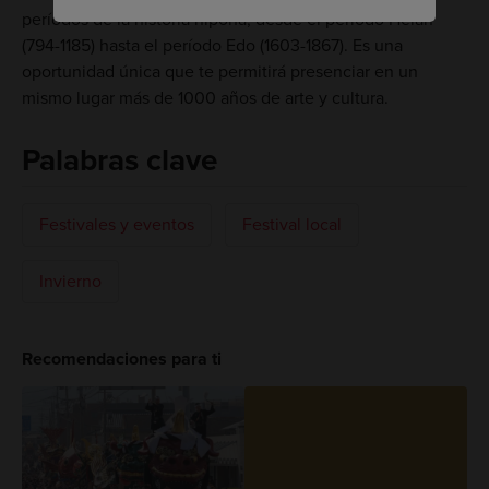
períodos de la historia nipona, desde el período Heian
(794-1185) hasta el período Edo (1603-1867). Es una
oportunidad única que te permitirá presenciar en un
mismo lugar más de 1000 años de arte y cultura.
Palabras clave
Festivales y eventos
Festival local
Invierno
Recomendaciones para ti