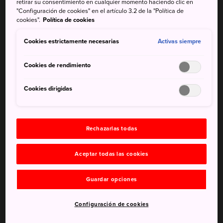
retirar su consentimiento en cualquier momento haciendo clic en
siglo XII— se organiza del 15 al 18 de diciembre. Gracias a
"Configuración de cookies" en el artículo 3.2 de la "Política de
cookies".
Política de cookies
la riqueza de sus tradiciones y a sus trajes auténticos,
representa una oportunidad fantástica para admirar
Cookies estrictamente necesarias
Activas siempre
diferentes etapas de la cultura japonesa.
Cookies de rendimiento
Cookies dirigidas
No te pierdas
El gran número de artes escénicas tradicionales
que los visitantes no encontrarán fácilmente en
Rechazarlas todas
otros lugares
Aceptar todas las cookies
Las muestras de trajes auténticos de diferentes
períodos
Guardar opciones
Configuración de cookies
Cómo llegar