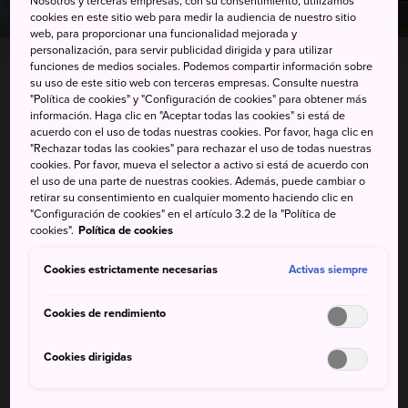
Nosotros y terceras empresas, con su consentimiento, utilizamos
cookies en este sitio web para medir la audiencia de nuestro sitio
web, para proporcionar una funcionalidad mejorada y
personalización, para servir publicidad dirigida y para utilizar
funciones de medios sociales. Podemos compartir información sobre
su uso de este sitio web con terceras empresas. Consulte nuestra
80-2 Ono, Kushima-shi, Miyazaki-ken
"Política de cookies" y "Configuración de cookies" para obtener más
información. Haga clic en "Aceptar todas las cookies" si está de
acuerdo con el uso de todas nuestras cookies. Por favor, haga clic en
Ver en Google Maps
"Rechazar todas las cookies" para rechazar el uso de todas nuestras
cookies. Por favor, mueva el selector a activo si está de acuerdo con
Información de transporte
el uso de una parte de nuestras cookies. Además, puede cambiar o
retirar su consentimiento en cualquier momento haciendo clic en
"Configuración de cookies" en el artículo 3.2 de la "Política de
cookies".
Política de cookies
PALABRAS CLAVE
MAPA
Cookies estrictamente necesarias
Activas siempre
Cookies de rendimiento
Palabras clave
Cookies dirigidas
Atracciones
Faro
Costa