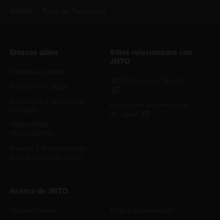
INICIO
Faro de Toimisaki
Enlaces útiles
Sitios relacionados con
JNTO
Visitantes noveles
JNTO Corporate Website
El tiempo en Japón
Recorridos y actividades
Agencia de convenciones
en Japón
de Japón
PREGUNTAS
FRECUENTES
Enlaces a la biblioteca de
fotos y videos de Japón
Acerca de JNTO
Quiénes somos
Política de privacidad