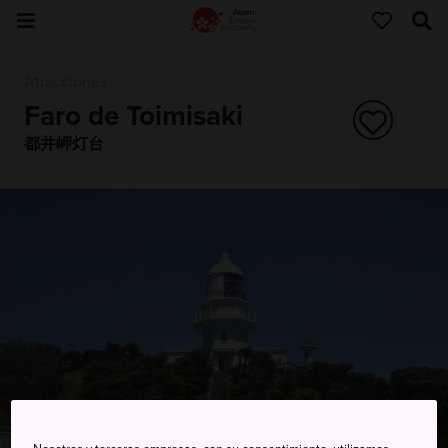
Atracciones
Faro de Toimisaki
都井岬灯台