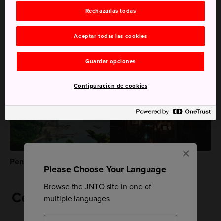
Palabras clave
Rechazarlas todas
Aceptar todas las cookies
Naturaleza
Costa
Lugares pintorescos
Guardar opciones
Recomendaciones para ti
Configuración de cookies
×
Península de Shimokita
Aoni Onsen
Please Choose Your Language
Browse the JNTO site in one of
Cerca de Cabo Oma
multiple languages