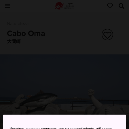
Naturaleza
Cabo Oma
大間崎
Nosotros y terceras empresas, con su consentimiento, utilizamos