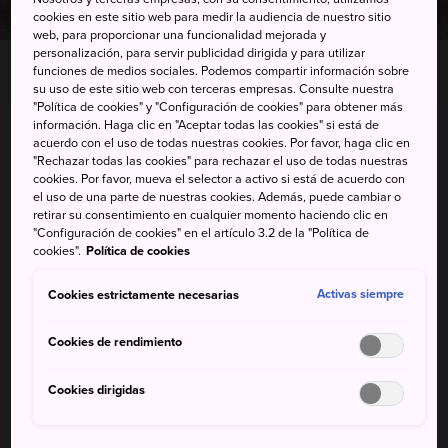
cookies en este sitio web para medir la audiencia de nuestro sitio
web, para proporcionar una funcionalidad mejorada y
personalización, para servir publicidad dirigida y para utilizar
funciones de medios sociales. Podemos compartir información sobre
Photo copyright: Oma-machi tourism association
su uso de este sitio web con terceras empresas. Consulte nuestra
"Política de cookies" y "Configuración de cookies" para obtener más
información. Haga clic en "Aceptar todas las cookies" si está de
Omadaira-17-1 oma, Oma-machi, Shimokita-gun,
acuerdo con el uso de todas nuestras cookies. Por favor, haga clic en
"Rechazar todas las cookies" para rechazar el uso de todas nuestras
Aomori-ken
cookies. Por favor, mueva el selector a activo si está de acuerdo con
el uso de una parte de nuestras cookies. Además, puede cambiar o
Ver en Google Maps
retirar su consentimiento en cualquier momento haciendo clic en
"Configuración de cookies" en el artículo 3.2 de la "Política de
Información de transporte
cookies".
Política de cookies
Cookies estrictamente necesarias
Activas siempre
PALABRAS CLAVE
MAPA
Cookies de rendimiento
Cookies dirigidas