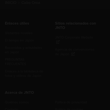
INICIO
Cabo Oma
Enlaces útiles
Sitios relacionados con
JNTO
Visitantes noveles
JNTO Corporate Website
El tiempo en Japón
Recorridos y actividades
Agencia de convenciones
en Japón
de Japón
PREGUNTAS
FRECUENTES
Enlaces a la biblioteca de
fotos y videos de Japón
Acerca de JNTO
Quiénes somos
Política de privacidad
Contacto
Política de cookies