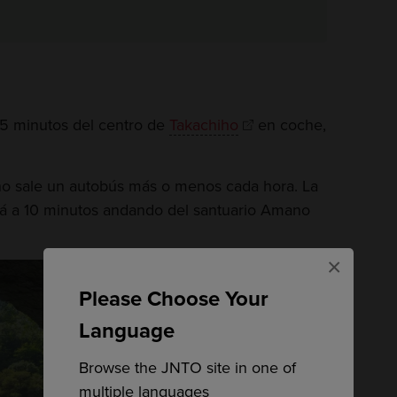
 15 minutos del centro de
Takachiho
en coche,
ho sale un autobús más o menos cada hora. La
 a 10 minutos andando del santuario Amano
×
Please Choose Your
Language
Browse the JNTO site in one of
multiple languages