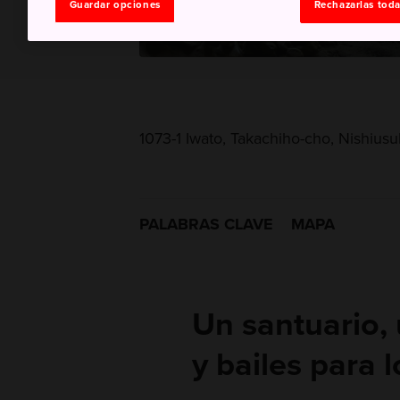
Guardar opciones
Rechazarlas tod
1073-1 Iwato, Takachiho-cho, Nishiusu
PALABRAS CLAVE
MAPA
Un santuario,
y bailes para 