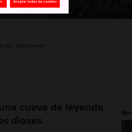
as
Aceptar todas las cookies
ki-gun, Miyazaki-ken
 una cueva de leyenda
Rec
los dioses