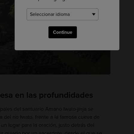
Continue
esa en las profundidades
ipales del santuario Amano Iwato-jinja se
a del río Iwato, frente a la famosa cueva de
un lugar para la oración, justo detrás del
ir guiado por un sacerdote, desde el que se