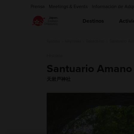
Prensa
Meetings & Events
Información de Adq
Destinos
Activ
Kyushu
Miyazaki
Takachiho
Santuario Ama
Historia
Santuario Amano 
天岩戸神社