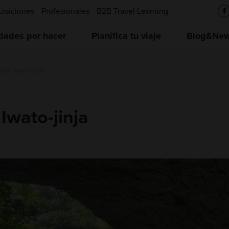
uisiciones
Profesionales
B2B Travel Learning
idades por hacer
Planifica tu viaje
Blog&News
no Iwato-jinja
Iwato-jinja