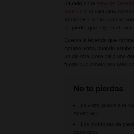
Situado en la
zona de Takach
Kyushu
, el santuario Amano 
Amaterasu. Se le conoce, sob
de piedra que hay en el camin
Cuenta la leyenda que Amater
Amano Iwato, cuando estaba tr
un día otra diosa bailó una d
fuerte que Amaterasu salió de
No te pierdas
La visita guiada a la 
Amaterasu
Los montones de piedra
poderoso»