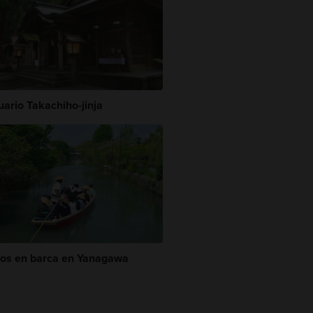
uario Takachiho-jinja
os en barca en Yanagawa