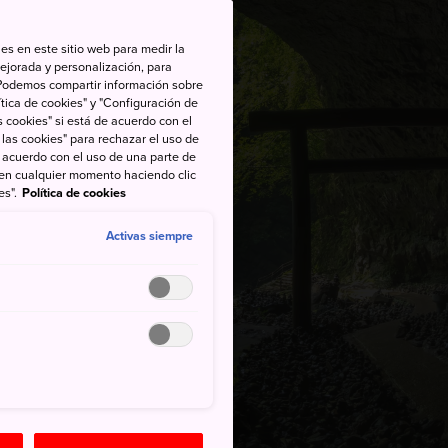
es en este sitio web para medir la
ejorada y personalización, para
s. Podemos compartir información sobre
tica de cookies" y "Configuración de
 cookies" si está de acuerdo con el
 las cookies" para rechazar el uso de
de acuerdo con el uso de una parte de
 en cualquier momento haciendo clic
es".
Política de cookies
Activas siempre