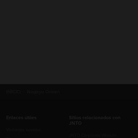
INICIO
Nagayu Onsen
Enlaces útiles
Sitios relacionados con
JNTO
Visitantes noveles
JNTO Corporate Website