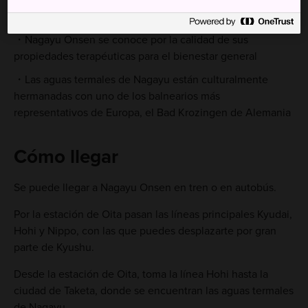
alojamiento que incorporaba las aguas termales para el
señor feudal
Nagayu Onsen se conoce por la calidad de sus
propiedades terapéuticas para el bienestar general
Las aguas termales de Nagayu están culturalmente
hermanadas con uno de los balnearios más
representativos de Europa, el Bad Krozingen de Alemania
Cómo llegar
Se puede llegar a Nagayu Onsen en tren o en autobús.
Por la estación de Oita pasan las líneas principales Kyudai,
Hohi y Nippo, con las que puedes desplazarte por gran
parte de Kyushu.
Desde la estación de Oita, toma la línea Hohi hasta la
ciudad de Taketa, donde se encuentran las aguas termales
de Nagayu.