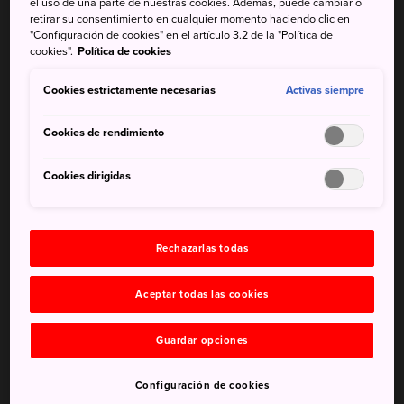
el uso de una parte de nuestras cookies. Además, puede cambiar o
retirar su consentimiento en cualquier momento haciendo clic en
"Configuración de cookies" en el artículo 3.2 de la "Política de
cookies".
Política de cookies
Cookies estrictamente necesarias
Activas siempre
Cookies de rendimiento
Cookies dirigidas
Rechazarlas todas
Las aguas termales de Nagayu, situadas en la ciudad de
Taketa, son famosas por sus beneficios para la salud.
Aceptar todas las cookies
Datos breves
Guardar opciones
Gozenyu se estableció en Nagayu Onsen en el siglo
XVII bajo el mandato del clan Oka, que construyó un
Configuración de cookies