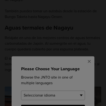
También puedes tomar un autobús desde la estación de
Bungo Taketa hasta Nagayu Onsen.
Aguas termales de Nagayu
Relájate en uno de los mejores centros de aguas termales
carbonatadas de Japón. Al sumergirte en el agua, tu
cuerpo quedará cubierto por una espuma plateada.
El agua del manantial también es popular por los
×
beneficios para el estómago y los intestinos que ofrece al
Please Choose Your Language
ingerirse.
Browse the JNTO site in one of
multiple languages