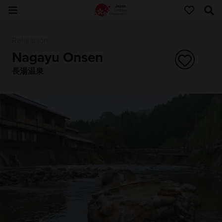
Relajación
Nagayu Onsen
長湯温泉