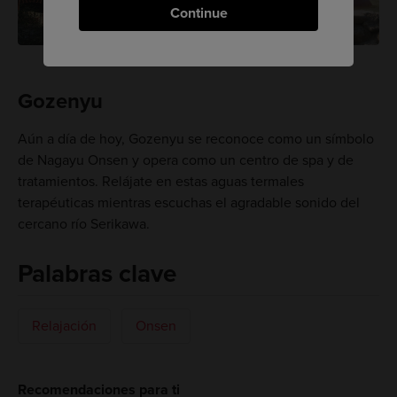
Continue
Gozenyu
Aún a día de hoy, Gozenyu se reconoce como un símbolo
de Nagayu Onsen y opera como un centro de spa y de
tratamientos. Relájate en estas aguas termales
terapéuticas mientras escuchas el agradable sonido del
cercano río Serikawa.
Palabras clave
Relajación
Onsen
Recomendaciones para ti