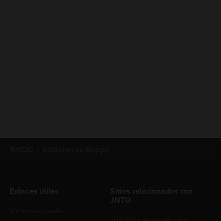
INICIO
Estación de Beppu
Enlaces útiles
Sitios relacionados con
JNTO
Visitantes noveles
JNTO Corporate Website