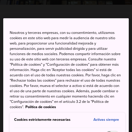
Ekimaecho 12-13, Beppu-shi, Oita-ken
Nosotros y terceras empresas, con su consentimiento, utilizamos
Ver en Google Maps
cookies en este sitio web para medir la audiencia de nuestro sitio
web, para proporcionar una funcionalidad mejorada y
Información de transporte
personalización, para servir publicidad dirigida y para utilizar
funciones de medios sociales. Podemos compartir información sobre
su uso de este sitio web con terceras empresas. Consulte nuestra
"Política de cookies" y "Configuración de cookies" para obtener más
información. Haga clic en "Aceptar todas las cookies" si está de
PALABRAS CLAVE
MAPA
acuerdo con el uso de todas nuestras cookies. Por favor, haga clic en
"Rechazar todas las cookies" para rechazar el uso de todas nuestras
cookies. Por favor, mueva el selector a activo si está de acuerdo con
Estación de Beppu, con todos
el uso de una parte de nuestras cookies. Además, puede cambiar o
retirar su consentimiento en cualquier momento haciendo clic en
los servicios necesarios para tus
"Configuración de cookies" en el artículo 3.2 de la "Política de
cookies".
Política de cookies
viajes
Cookies estrictamente necesarias
Activas siempre
La estación de Beppu ofrece conexiones a gran parte de
los alrededores, como el aeropuerto de Oita, ya sea en