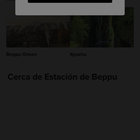
Beppu Onsen
Kyushu
Cerca de Estación de Beppu