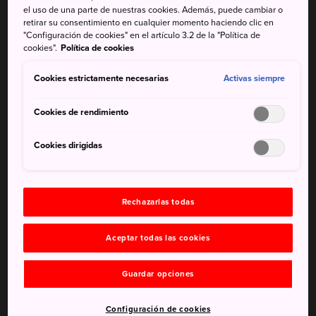
Kinugasa-dake, Takaiwa-dake, Nodake, Yadake y Kusenbe-
el uso de una parte de nuestras cookies. Además, puede cambiar o
retirar su consentimiento en cualquier momento haciendo clic en
dake. Unzen fue el primer parque nacional de Japón, y ha
"Configuración de cookies" en el artículo 3.2 de la "Política de
sido protegido con sumo cuidado desde la antigüedad.
cookies".
Política de cookies
Alberga una naturaleza de gran belleza, con muchas aves
silvestres y plantas de las tierras altas.
Cookies estrictamente necesarias
Activas siempre
Cookies de rendimiento
Cookies dirigidas
Rechazarlas todas
Aceptar todas las cookies
Guardar opciones
Configuración de cookies