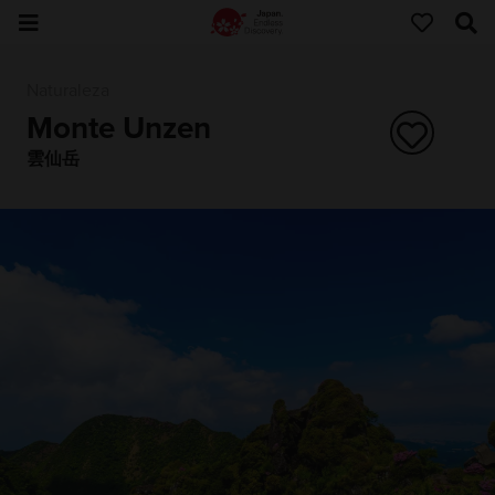
Naturaleza
Monte Unzen
雲仙岳