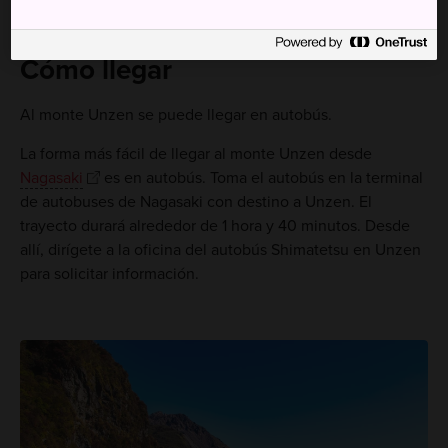
Cómo llegar
Al monte Unzen se puede llegar en autobús.
La forma más fácil de llegar al monte Unzen desde
Nagasaki
es en autobús. Toma el autobús en la terminal
de autobuses de Nagasaki con destino a Unzen. El
trayecto durará alrededor de 1 hora y 40 minutos. Desde
allí, dirígete a la oficina del autobús Shimatetsu en Unzen
para solicitar información.