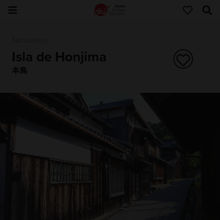
Naturaleza
Isla de Honjima
本島