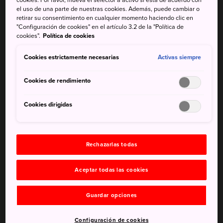
el uso de una parte de nuestras cookies. Además, puede cambiar o
una pequeña isla en el mar Interior de Seto. Pertenece a
retirar su consentimiento en cualquier momento haciendo clic en
las islas Shiwaku, un archipiélago de 28 islas de la
"Configuración de cookies" en el artículo 3.2 de la "Política de
prefectura de Kagawa
.
cookies".
Política de cookies
Cómo llegar
Cookies estrictamente necesarias
Activas siempre
Para acceder a Honjima desde
Shikoku
, toma el ferri en
Cookies de rendimiento
el puerto de Marugame, que se encuentra a unos 10
minutos a pie de la estación de JR Marugame.
Cookies dirigidas
Desde la isla principal de Japón, toma el ferri en el puerto
de Kojima, al lado de la estación de Kojima. Para ir a la
Rechazarlas todas
estación de Kojima, toma el tren desde
la ciudad de
Okayama
.
Aceptar todas las cookies
Guardar opciones
Configuración de cookies