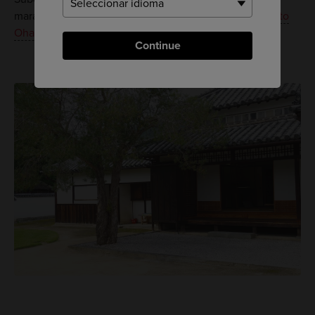
maravillosas vistas del resto de las islas y el
Puente Seto
Ohashi
.
Continue