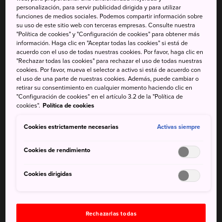
personalización, para servir publicidad dirigida y para utilizar
La construcción del castillo de Iwakuni comenzó en 1603
funciones de medios sociales. Podemos compartir información sobre
su uso de este sitio web con terceras empresas. Consulte nuestra
y finalizó en 1608, pero la estructura se destruyó en 1615
"Política de cookies" y "Configuración de cookies" para obtener más
por orden del shogun. Puedes recorrer las ruinas de la
información. Haga clic en "Aceptar todas las cookies" si está de
fortaleza original y conocer su historia explorando el
acuerdo con el uso de todas nuestras cookies. Por favor, haga clic en
"Rechazar todas las cookies" para rechazar el uso de todas nuestras
castillo reconstruido que se encuentra aquí hoy en día, de
cookies. Por favor, mueva el selector a activo si está de acuerdo con
mediados del siglo XX.
el uso de una parte de nuestras cookies. Además, puede cambiar o
retirar su consentimiento en cualquier momento haciendo clic en
"Configuración de cookies" en el artículo 3.2 de la "Política de
cookies".
Política de cookies
No te pierdas
Cookies estrictamente necesarias
Activas siempre
Las vistas desde la plataforma de observación
Cookies de rendimiento
de la planta superior
Cookies dirigidas
El parque Kikko y el Puente Kintaikyo de las
inmediaciones
Rechazarlas todas