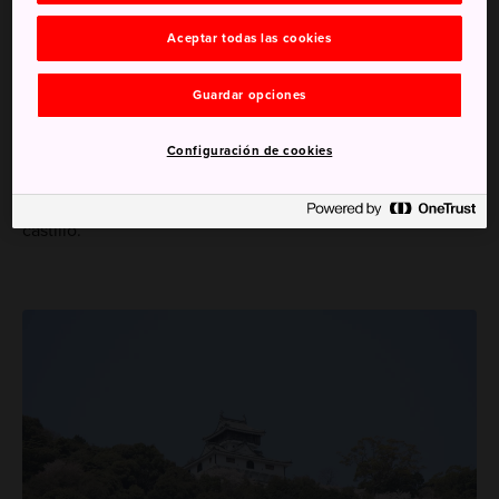
Cómo llegar
Aceptar todas las cookies
Sube a pie o monta en el teleférico para admirar la ciudad
Guardar opciones
de Iwakuni.
Móntate en el teleférico del
parque Kikko
y sube a
Configuración de cookies
200 metros hasta el castillo de Iwakuni. El paseo dura 3
minutos y puedes disfrutar del paisaje de la ciudad del
castillo.