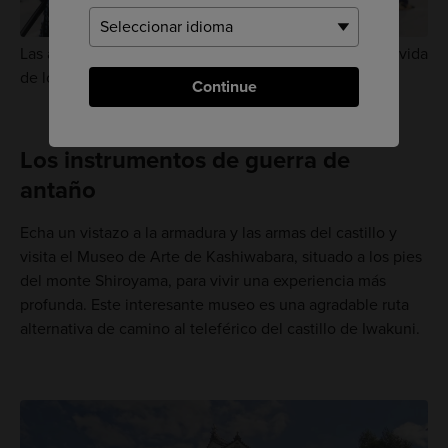
Las armaduras y las armas fueron fundamentales en la vida
de los samuráis
Continue
Los instrumentos de guerra de
antaño
Echa un vistazo a la armadura y las armas del castillo y
visita el Museo de Arte de Kashiwabara, situado a los pies
del monte Shiroyama, para vivir una experiencia más
profunda. Este interesante museo es una agradable ruta
alternativa de camino al teleférico del castillo de Iwakuni.