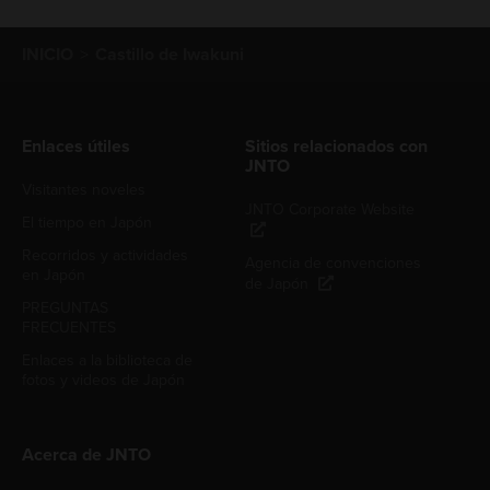
INICIO
Castillo de Iwakuni
Enlaces útiles
Sitios relacionados con
JNTO
Visitantes noveles
JNTO Corporate Website
El tiempo en Japón
Recorridos y actividades
Agencia de convenciones
en Japón
de Japón
PREGUNTAS
FRECUENTES
Enlaces a la biblioteca de
fotos y videos de Japón
Acerca de JNTO