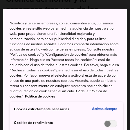
esperanza tras uno de los
mayores genocidios de la edad
Nosotros y terceras empresas, con su consentimiento, utilizamos
contemporánea
cookies en este sitio web para medir la audiencia de nuestro sitio
web, para proporcionar una funcionalidad mejorada y
personalización, para servir publicidad dirigida y para utilizar
Posiblemente el evento más importante de la historia
funciones de medios sociales. Podemos compartir información sobre
contemporánea, el bombardeo atómico de
Hiroshima
y
su uso de este sitio web con terceras empresas. Consulte nuestra
"Política de cookies" y "Configuración de cookies" para obtener más
Nagasaki
fue devastador, pero el Japón de la posguerra
información. Haga clic en "Aceptar todas las cookies" si está de
fue capaz de recuperarse y convertirse en la nación que
acuerdo con el uso de todas nuestras cookies. Por favor, haga clic en
conocemos hoy en día. El Museo Conmemorativo de la
"Rechazar todas las cookies" para rechazar el uso de todas nuestras
cookies. Por favor, mueva el selector a activo si está de acuerdo con
Paz de Hiroshima expone principalmente objetos que se
el uso de una parte de nuestras cookies. Además, puede cambiar o
conservan del bombardeo atómico, con el fin de transmitir
retirar su consentimiento en cualquier momento haciendo clic en
la dura realidad de la época y los peligros de las armas
"Configuración de cookies" en el artículo 3.2 de la "Política de
cookies".
Política de cookies
nucleares. Aunque las exposiciones pueden resultar
angustiosas, el museo ofrece una visión equilibrada y
Cookies estrictamente necesarias
Activas siempre
extraordinariamente humana de la devastación que sufrió
Hiroshima y de lo que motivó que la ciudad fuera elegida
Cookies de rendimiento
como objetivo.