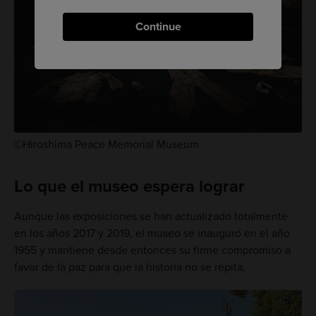
Continue
©Hiroshima Peace Memorial Museum
Lo que el museo espera lograr
Aunque las exposiciones se han actualizado totalmente
en los años 2017 y 2019, el museo se inauguró en el año
1955 y mantiene desde entonces su firme compromiso a
favor de la paz para que la historia no se repita.