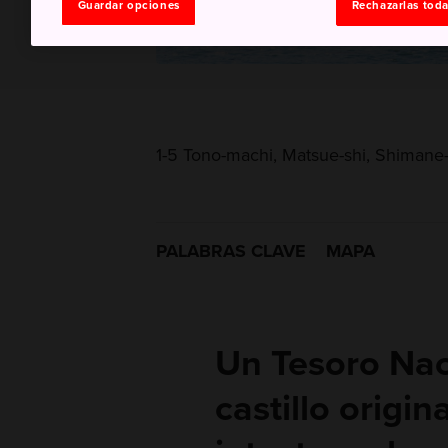
Guardar opciones
Rechazarlas tod
1-5 Tono-machi, Matsue-shi, Shimane
PALABRAS CLAVE
MAPA
Un Tesoro Naci
castillo origi