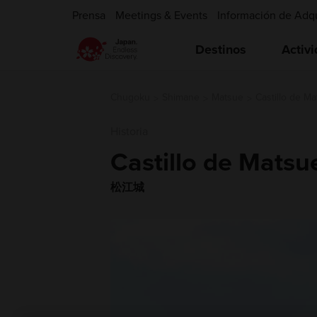
Prensa
Meetings & Events
Información de Adq
Destinos
Activ
Chugoku
Shimane
Matsue
Castillo de M
Historia
Castillo de Matsu
松江城