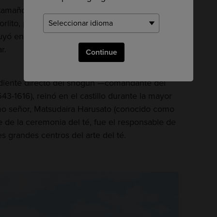
 tamaño que se conserva en Japón también es
rlito, por su forma y su exterior en color
yó en 1611, cuando se decidió trasladar la
r.
Continue
ndiente directo del shogun —comandante del
3-1616), reinó en el castillo durante la mayor
imo señor, Matsudaira Harusato (conocido como
e de la ceremonia del té, fue el responsable de
s grandes centros del arte del té.