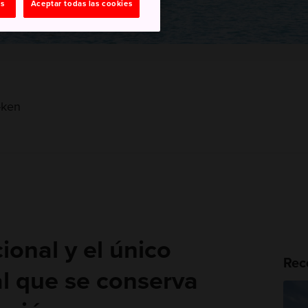
as
Aceptar todas las cookies
-ken
onal y el único
Rec
nal que se conserva