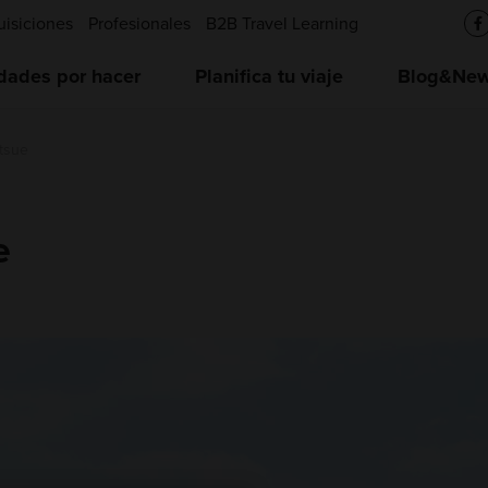
uisiciones
Profesionales
B2B Travel Learning
idades por hacer
Planifica tu viaje
Blog&News
atsue
e