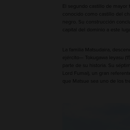
El segundo castillo de mayor
conocido como castillo del cho
negro. Su construcción conclu
capital del dominio a este luga
La familia Matsudaira, desce
ejército— Tokugawa Ieyasu (154
parte de su historia. Su sépt
Lord Fumai), un gran referent
que Matsue sea uno de los tre