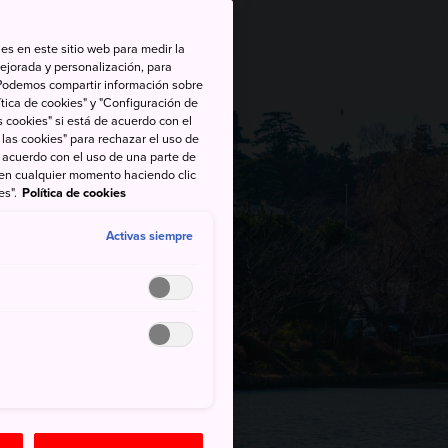
es en este sitio web para medir la
ejorada y personalización, para
s. Podemos compartir información sobre
tica de cookies" y "Configuración de
 cookies" si está de acuerdo con el
 las cookies" para rechazar el uso de
de acuerdo con el uso de una parte de
 en cualquier momento haciendo clic
es".
Política de cookies
Activas siempre