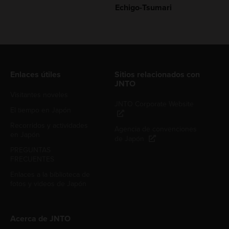
Echigo-Tsumari
Enlaces útiles
Sitios relacionados con
JNTO
Visitantes noveles
JNTO Corporate Website
El tiempo en Japón
Recorridos y actividades
Agencia de convenciones
en Japón
de Japón
PREGUNTAS
FRECUENTES
Enlaces a la biblioteca de
fotos y videos de Japón
Acerca de JNTO