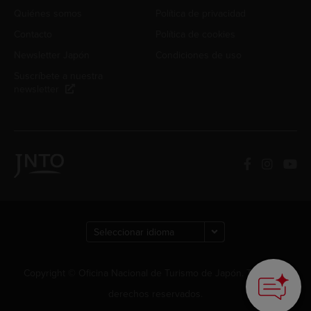
Quiénes somos
Política de privacidad
Contacto
Política de cookies
Newsletter Japón
Condiciones de uso
Suscríbete a nuestra
newsletter
How can we
help you?
Copyright © Oficina Nacional de Turismo de Japón. Todos los
derechos reservados.