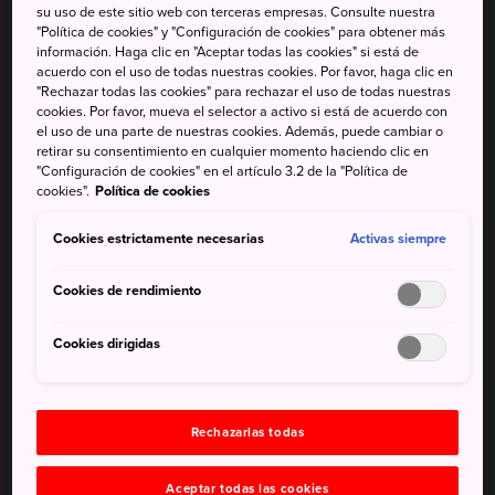
Interior de Seto, como la isla de Naoshima, la isla de
su uso de este sitio web con terceras empresas. Consulte nuestra
"Política de cookies" y "Configuración de cookies" para obtener más
Teshima, la isla de Shodoshima, la isla de Megi, Ogijima y
información. Haga clic en "Aceptar todas las cookies" si está de
los alrededores del puerto de Takamatsu. Con su encanto
acuerdo con el uso de todas nuestras cookies. Por favor, haga clic en
rural y sus amplias vistas costeras, estas islas proporcionan
"Rechazar todas las cookies" para rechazar el uso de todas nuestras
cookies. Por favor, mueva el selector a activo si está de acuerdo con
el telón de fondo perfecto para las numerosas e
el uso de una parte de nuestras cookies. Además, puede cambiar o
interesantes obras de arte. El tema recurrente del festival
retirar su consentimiento en cualquier momento haciendo clic en
es «La restauración del mar», y su objetivo es revitalizar las
"Configuración de cookies" en el artículo 3.2 de la "Política de
cookies".
Política de cookies
comunidades locales e inspirar iniciativas sostenibles. La
Trienal de Setouchi se celebró en 2022, 2019, 2016, 2013
Cookies estrictamente necesarias
Activas siempre
y 2010 (a fecha de 2022).
Cookies de rendimiento
Trienal de Arte de Echigo-Tsumari
(Niigata)
Cookies dirigidas
Desde el año 2000, se celebra cada tres años la
Trienal de
Arte de Echigo-Tsumari
en las montañas de Niigata,
famosa por sus copiosas nevadas y su delicioso sake.
Rechazarlas todas
Japón tiene una población envejecida con muchas
personas dedicadas a la agricultura en el campo. Este
Aceptar todas las cookies