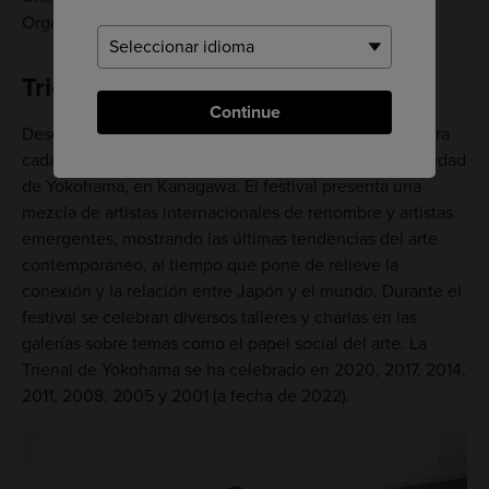
Organizing Committee Foto: ToLoLo studio
Trienal de Yokohama (Kanagawa)
Continue
Desde el año 2001, la
Trienal de Yokohama
se celebra
cada tres años en diversos lugares repartidos por la ciudad
de Yokohama, en Kanagawa. El festival presenta una
mezcla de artistas internacionales de renombre y artistas
emergentes, mostrando las últimas tendencias del arte
contemporáneo, al tiempo que pone de relieve la
conexión y la relación entre Japón y el mundo. Durante el
festival se celebran diversos talleres y charlas en las
galerías sobre temas como el papel social del arte. La
Trienal de Yokohama se ha celebrado en 2020, 2017, 2014,
2011, 2008, 2005 y 2001 (a fecha de 2022).