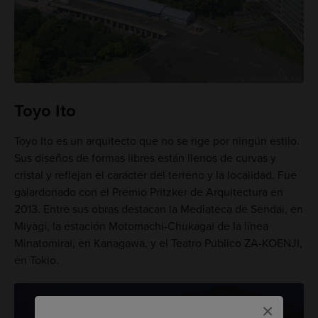
Toyo Ito
Toyo Ito es un arquitecto que no se rige por ningún estilo.
Sus diseños de formas libres están llenos de curvas y
cristal y reflejan el carácter del terreno y la localidad. Fue
galardonado con el Premio Pritzker de Arquitectura en
2013. Entre sus obras destacan la Mediateca de Sendai, en
Miyagi, la estación Motomachi-Chukagai de la línea
Minatomirai, en Kanagawa, y el Teatro Público ZA-KOENJI,
en Tokio.
×