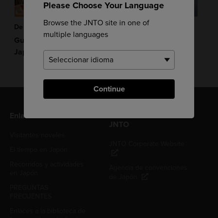
Please Choose Your Language
Browse the JNTO site in one of
De Compras
De Compras
multiple languages
Guía de compras de
Guía de compras de
Japón
Shimo-kitazawa
Continue
Enlaces útiles
Sitios relacionados con
JNTO
Visitantes noveles
JNTO Corporate Website
El tiempo en Japón
Recorridos y actividades
Agencia de convenciones
en Japón
de Japón
PREGUNTAS
FRECUENTES
Enlaces a la biblioteca de