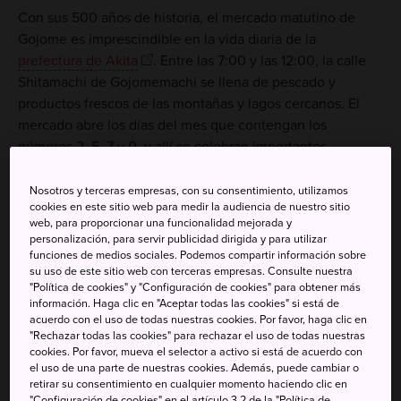
Con sus 500 años de historia, el mercado matutino de
Gojome es imprescindible en la vida diaria de la
prefectura de Akita
. Entre las 7:00 y las 12:00, la calle
Shitamachi de Gojomemachi se llena de pescado y
productos frescos de las montañas y lagos cercanos. El
mercado abre los días del mes que contengan los
números 2, 5, 7 y 0, y allí se celebran importantes
festivales el 4 de mayo, el 13 de agosto y el 31 de
diciembre.
Nosotros y terceras empresas, con su consentimiento, utilizamos
cookies en este sitio web para medir la audiencia de nuestro sitio
web, para proporcionar una funcionalidad mejorada y
Mercado matinal de Katsuura
personalización, para servir publicidad dirigida y para utilizar
funciones de medios sociales. Podemos compartir información sobre
Explora las hileras de puestos que venden pescados y
su uso de este sitio web con terceras empresas. Consulte nuestra
"Política de cookies" y "Configuración de cookies" para obtener más
hortalizas frescos, alimentos desecados y otros que se
información. Haga clic en "Aceptar todas las cookies" si está de
producen en Katsuura, prefectura de Chiba, desde hace
acuerdo con el uso de todas nuestras cookies. Por favor, haga clic en
más de 400 años. Se celebra de 6:30 a 11:00 en la calle
"Rechazar todas las cookies" para rechazar el uso de todas nuestras
cookies. Por favor, mueva el selector a activo si está de acuerdo con
Shimohoncho Asaichi durante los primeros 15 días del
el uso de una parte de nuestras cookies. Además, puede cambiar o
mes, y en la calle Nakahoncho Asaichi desde el 16 en
retirar su consentimiento en cualquier momento haciendo clic en
adelante.
"Configuración de cookies" en el artículo 3.2 de la "Política de