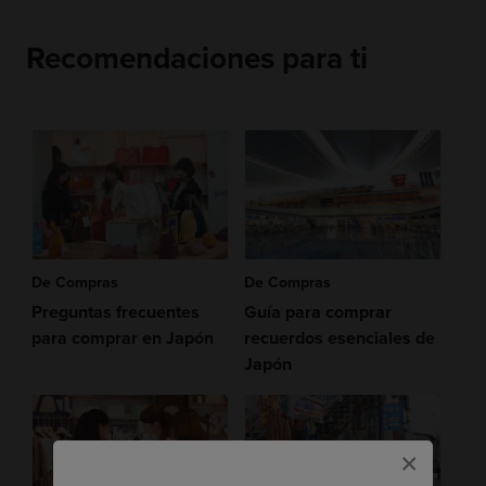
Recomendaciones para ti
De Compras
De Compras
Preguntas frecuentes
Guía para comprar
para comprar en Japón
recuerdos esenciales de
Japón
×