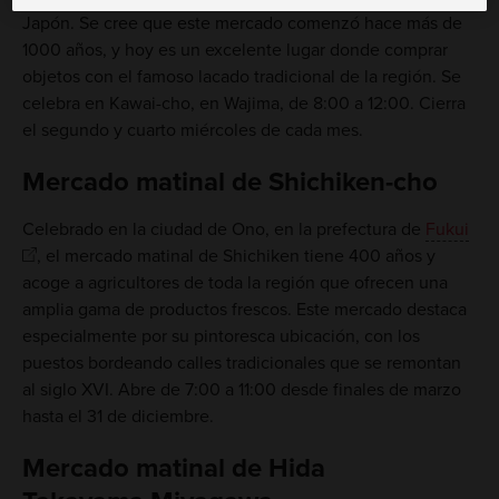
Japón. Se cree que este mercado comenzó hace más de
1000 años, y hoy es un excelente lugar donde comprar
objetos con el famoso lacado tradicional de la región. Se
celebra en Kawai-cho, en Wajima, de 8:00 a 12:00. Cierra
el segundo y cuarto miércoles de cada mes.
Mercado matinal de Shichiken-cho
Celebrado en la ciudad de Ono, en la prefectura de
Fukui
, el mercado matinal de Shichiken tiene 400 años y
acoge a agricultores de toda la región que ofrecen una
amplia gama de productos frescos. Este mercado destaca
especialmente por su pintoresca ubicación, con los
puestos bordeando calles tradicionales que se remontan
al siglo XVI. Abre de 7:00 a 11:00 desde finales de marzo
hasta el 31 de diciembre.
Mercado matinal de Hida