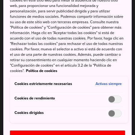
cookies en este sitio web para medir la audiencia de nuestro sitio
web, para proporcionar una funcionalidad mejorada y
personalización, para servir publicidad dirigida y para utilizar
funciones de medios sociales. Podemos compartir información sobre
su uso de este sitio web con terceras empresas. Consulte nuestra
"Política de cookies" y "Configuración de cookies" para obtener más
información. Haga clic en "Aceptar todas las cookies" si está de
acuerdo con el uso de todas nuestras cookies. Por favor, haga clic en
"Rechazar todas las cookies" para rechazar el uso de todas nuestras
cookies. Por favor, mueva el selector a activo si está de acuerdo con
el uso de una parte de nuestras cookies. Además, puede cambiar o
retirar su consentimiento en cualquier momento haciendo clic en
"Configuración de cookies" en el artículo 3.2 de la "Política de
Ginza alberga dos grandes almacenes históricos:
cookies".
Política de cookies
Mitsukoshi, fundado en 1673, y Matsuya, en 1869. A día de
Cookies estrictamente necesarias
Activas siempre
hoy siguen abiertos y son ideales para conocer la
quintaesencia de las compras en Japón. Los dos disponen
Cookies de rendimiento
de una variedad de productos y marcas japonesas, por lo
que son el lugar perfecto para comprar recuerdos
Cookies dirigidas
sofisticados. Además, ambos cuentan con cuidadas
secciones de alimentación en las plantas subterráneas,
donde encontrarás una exclusiva selección de