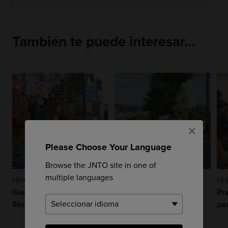
También te puede interesar...
×
Please Choose Your Language
Browse the JNTO site in one of
multiple languages
Historia Y Guía
Historia Y Guía
His
Guía de compras de
Mercados matinales en
Pr
Shimo-kitazawa
Japón
pa