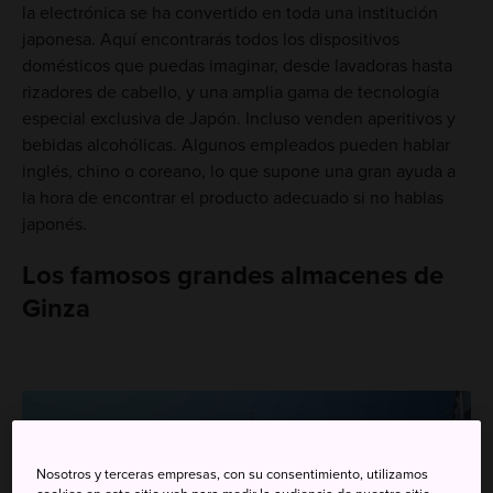
la electrónica se ha convertido en toda una institución
japonesa. Aquí encontrarás todos los dispositivos
domésticos que puedas imaginar, desde lavadoras hasta
rizadores de cabello, y una amplia gama de tecnología
especial exclusiva de Japón. Incluso venden aperitivos y
bebidas alcohólicas. Algunos empleados pueden hablar
inglés, chino o coreano, lo que supone una gran ayuda a
la hora de encontrar el producto adecuado si no hablas
japonés.
Los famosos grandes almacenes de
Ginza
Nosotros y terceras empresas, con su consentimiento, utilizamos