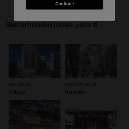
Continue
Recomendaciones para ti
Vecindarios
Barrio Comercial
Shibuya
Harajuku