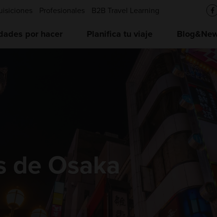
uisiciones
Profesionales
B2B Travel Learning
idades por hacer
Planifica tu viaje
Blog&News
s de Osaka