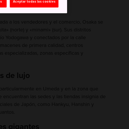
as
Aceptar todas las cookies
gada a los vendedores y el comercio, Osaka se
ta» (norte) y «minami» (sur). Sus distritos
 río Yodogawa y conectados por la calle
lmacenes de primera calidad, centros
s especializadas, zonas específicas y
 de lujo
, particularmente en Umeda y en la zona que
e encuentran las sedes y las tiendas insignia de
ciales de Japón, como Hankyu, Hanshin y
uantos.
es gigantes