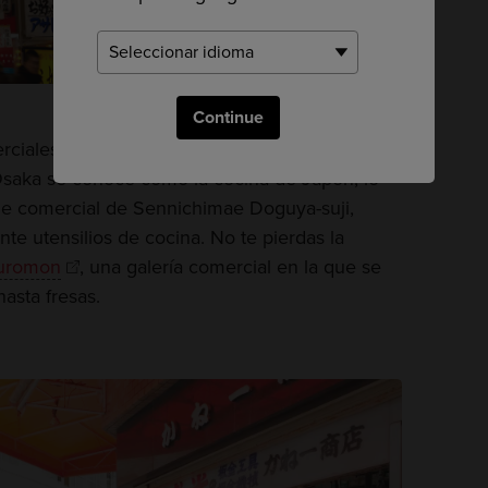
Continue
rciales de Osaka son una de las características
 Osaka se conoce como la cocina de Japón, lo
lle comercial de Sennichimae Doguya-suji,
e utensilios de cocina. No te pierdas la
uromon
, una galería comercial en la que se
asta fresas.