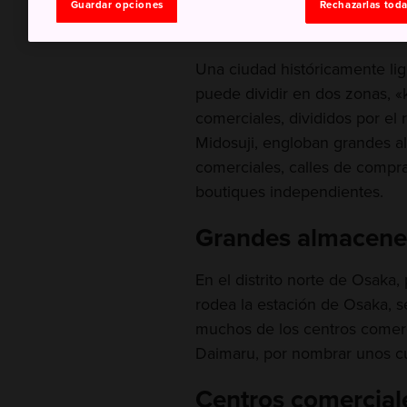
Guardar opciones
Rechazarlas tod
excepción
Una ciudad históricamente li
puede dividir en dos zonas, «ki
comerciales, divididos por el
Midosuji, engloban grandes a
comerciales, calles de compra
boutiques independientes.
Grandes almacenes
En el distrito norte de Osaka
rodea la estación de Osaka, s
muchos de los centros comer
Daimaru, por nombrar unos c
Centros comercial