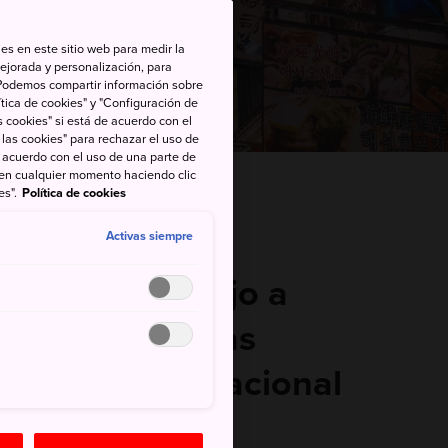
es en este sitio web para medir la
ejorada y personalización, para
s. Podemos compartir información sobre
tica de cookies" y "Configuración de
 cookies" si está de acuerdo con el
 las cookies" para rechazar el uso de
de acuerdo con el uso de una parte de
 en cualquier momento haciendo clic
 Osaka
es".
Política de cookies
Activas siempre
macenes de lujo a
ependientes, las
l pasatiempo nacional
saka no es una