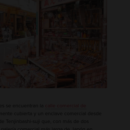
les se encuentran la
calle comercial de
mente cubierta y un enclave comercial desde
 de Tenjinbashi-suji que, con más de dos
a galería comercial más larga de Japón en