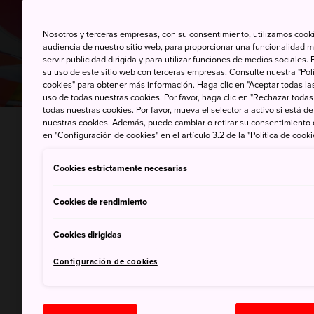
Nosotros y terceras empresas, con su consentimiento, utilizamos cooki
audiencia de nuestro sitio web, para proporcionar una funcionalidad m
servir publicidad dirigida y para utilizar funciones de medios sociale
su uso de este sitio web con terceras empresas. Consulte nuestra "Polí
cookies" para obtener más información. Haga clic en "Aceptar todas las
uso de todas nuestras cookies. Por favor, haga clic en "Rechazar todas
todas nuestras cookies. Por favor, mueva el selector a activo si está 
nuestras cookies. Además, puede cambiar o retirar su consentimiento
INICIO
Historias y guías
Guía de compras de
en "Configuración de cookies" en el artículo 3.2 de la "Política de cooki
Cookies estrictamente necesarias
De grandes al
Cookies de rendimiento
boutiques ind
Cookies dirigidas
tiendas son e
Configuración de cookies
de Japón, y O