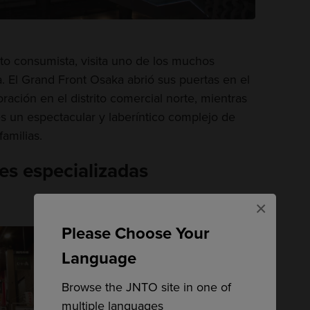
ito consumista, visita uno de los muchos
 El Grand Front Osaka abrió sus puertas en el
ción en el distrito comercial norte, mientras
s un espectacular y laberíntico complejo de
familias.
es especializadas
×
Please Choose Your
Language
Browse the JNTO site in one of
multiple languages