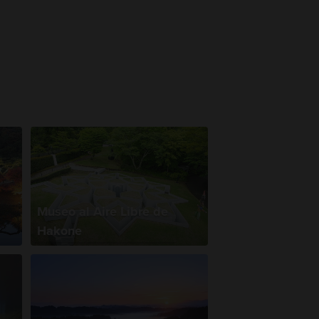
Museo al Aire Libre de
Hakone