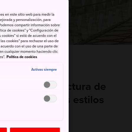
es en este sitio web para medir la
ejorada y personalización, para
s. Podemos compartir información sobre
tica de cookies" y "Configuración de
 cookies" si está de acuerdo con el
 las cookies" para rechazar el uso de
de acuerdo con el uso de una parte de
 en cualquier momento haciendo clic
pón
es".
Política de cookies
Activas siempre
eño y la arquitectura de
ntan desde los estilos
hasta los más