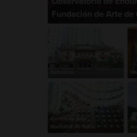
Observatorio de Enour
Fundación de Arte de
Kabukiza
Iw
Centro de Arte
Mu
Nacional de Tokio
Ao