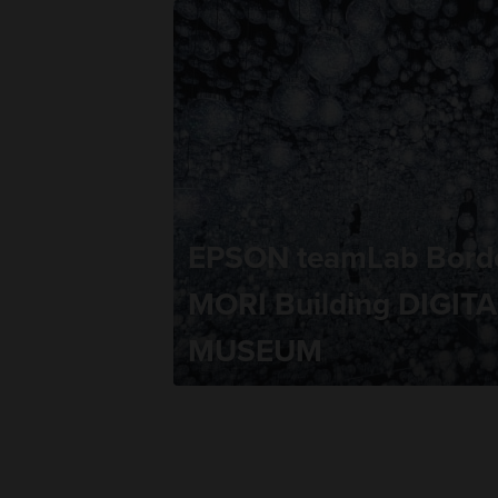
EPSON teamLab Borde
MORI Building DIGIT
MUSEUM