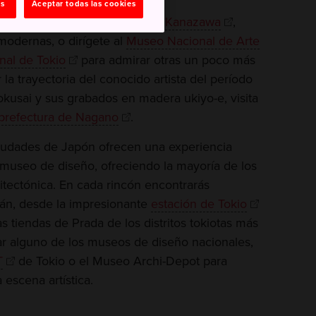
as
Aceptar todas las cookies
mporáneo del Siglo XXI
de
Kanazawa
,
modernas, o dirígete al
Museo Nacional de Arte
al de Tokio
para admirar otras un poco más
la trayectoria del conocido artista del período
kusai y sus grabados en madera ukiyo-e, visita
prefectura de Nagano
.
 ciudades de Japón ofrecen una experiencia
n museo de diseño, ofreciendo la mayoría de los
uitectónica. En cada rincón encontrarás
rán, desde la impresionante
estación de Tokio
s tiendas de Prada de los distritos tokiotas más
ar alguno de los museos de diseño nacionales,
T
de Tokio o el Museo Archi-Depot para
escena artística.