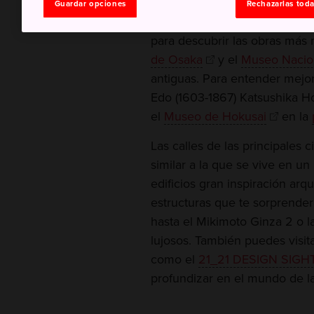
Guardar opciones
Rechazarlas tod
Visita el
Museo de Arte Conte
para descubrir las obras más 
de Osaka
y el
Museo Nacion
antiguas. Para entender mejor 
Edo (1603-1867) Katsushika Ho
el
Museo de Hokusai
en la
Las calles de las principales
similar a la que se vive en u
edificios gran inspiración arq
estructuras que te sorprende
hasta el Mikimoto Ginza 2 o la
lujosos. También puedes visit
como el
21_21 DESIGN SIGH
profundizar en el mundo de la 