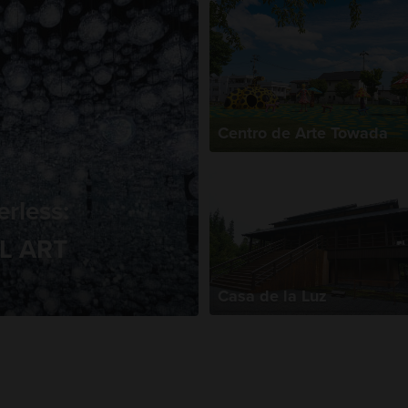
Centro de Arte Towada
rless:
AL ART
Casa de la Luz