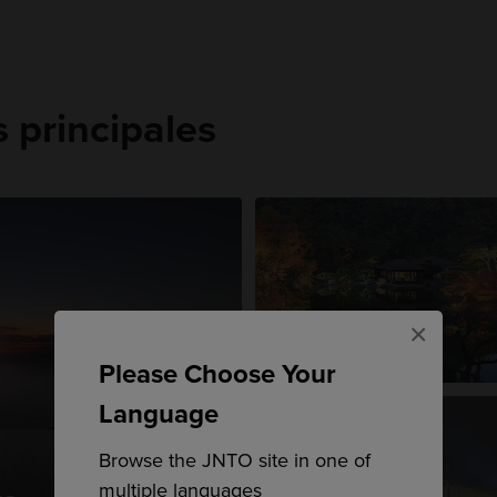
principales
×
Takamatsu
Please Choose Your
Language
Browse the JNTO site in one of
multiple languages