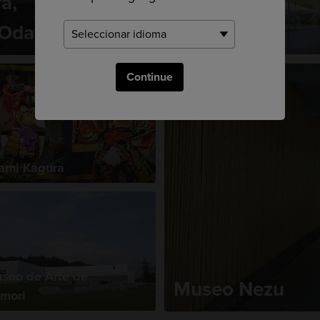
a,
Museo de Arte
Contemporáneo del
 Odawara
Siglo XXI
Continue
ami Kagura
seo de Arte de
Museo Nezu
mori