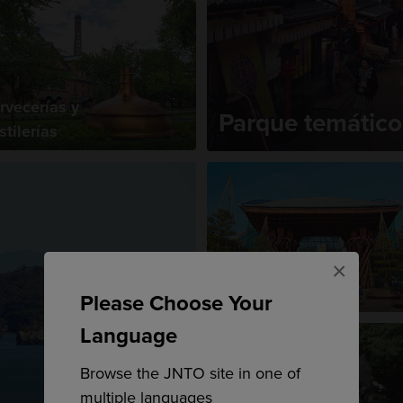
rvecerías y
Parque temático
stilerías
×
Arquitectura
emblemática
Please Choose Your
Language
Browse the JNTO site in one of
multiple languages