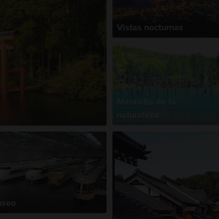
Vistas nocturnas
Maravilla de la
naturaleza
seo