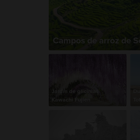
Campos de arroz de 
Jardín de glicinias
Du
Kawachi Fujien
Tot