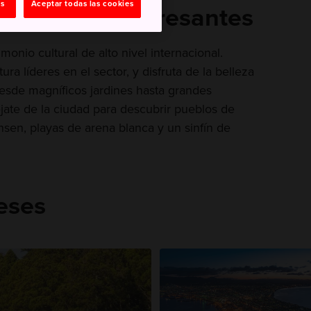
as
Aceptar todas las cookies
 nuevas e interesantes
onio cultural de alto nivel internacional.
ra líderes en el sector, y disfruta de la belleza
esde magníficos jardines hasta grandes
jate de la ciudad para descubrir pueblos de
sen, playas de arena blanca y un sinfín de
reses