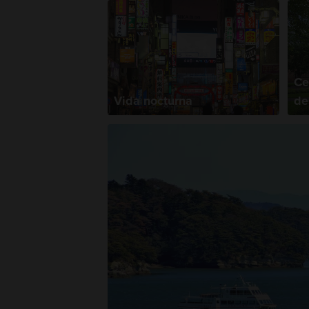
Ce
Vida nocturna
de