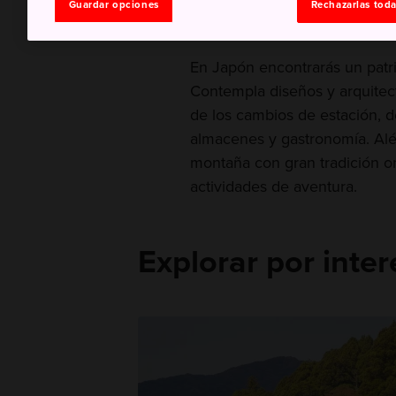
Guardar opciones
Rechazarlas tod
y experiencias
En Japón encontrarás un patrim
Contempla diseños y arquitectu
de los cambios de estación, d
almacenes y gastronomía. Alé
montaña con gran tradición on
actividades de aventura.
Explorar por inte