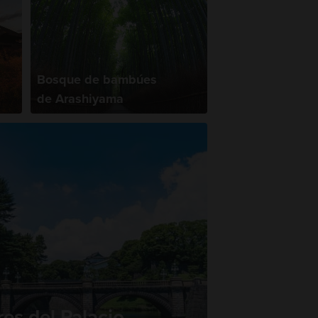
Bosque de bambúes
de Arashiyama
res del Palacio