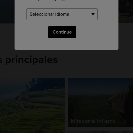
Vía férrea
Continue
principales
Mirador al Infierno