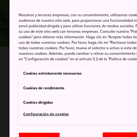
Nosotros y terceras empresas, con su consentimiento, utilizamos cooki
audiencia de nuestro sitio web, para proporcionar una funcionalidad m
servir publicidad dirigida y para utilizar funciones de medios sociale
su uso de este sitio web con terceras empresas. Consulte nuestra "Polí
cookies" para obtener más información. Haga clic en "Aceptar todas las
uso de todas nuestras cookies. Por favor, haga clic en "Rechazar todas
todas nuestras cookies. Por favor, mueva el selector a activo si está 
nuestras cookies. Además, puede cambiar o retirar su consentimiento
INICIO
Cosas que hacer
Lugares de interés 
en "Configuración de cookies" en el artículo 3.2 de la "Política de cooki
Cookies estrictamente necesarias
Empieza por l
Cookies de rendimiento
Kioto o los ce
Cookies dirigidas
pero no dejes
Configuración de cookies
más a fondo p