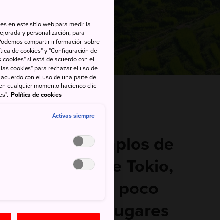
es en este sitio web para medir la
ejorada y personalización, para
s. Podemos compartir información sobre
tica de cookies" y "Configuración de
 cookies" si está de acuerdo con el
 las cookies" para rechazar el uso de
de acuerdo con el uso de una parte de
 en cualquier momento haciendo clic
en Japón
es".
Política de cookies
Activas siempre
os clásicos templos de
ntros de ocio de Tokio,
 de explorar un poco
ara descubrir lugares