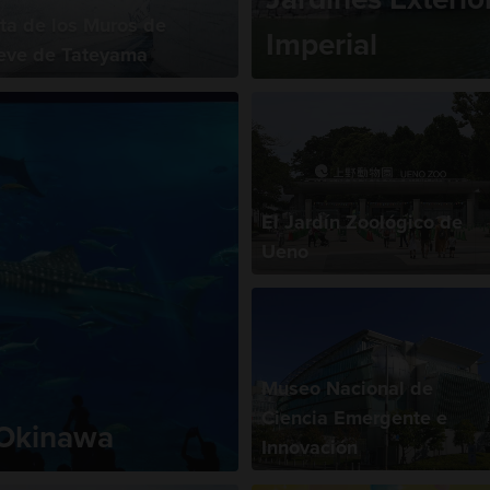
ta de los Muros de
Imperial
eve de Tateyama
El Jardín Zoológico de
Ueno
Museo Nacional de
Ciencia Emergente e
 Okinawa
Innovación