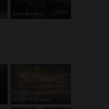
Samurái y ninja
Festival de los Cerezos
en Flor de Hirosaki