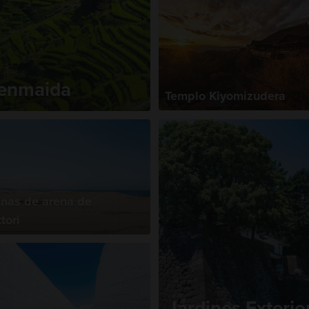
Senmaida
Templo Kiyomizudera
nas de arena de
tori
Jardines Exterio