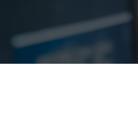
Centro de lla
JNTO TIC Call Center, operad
Japón, ofrece un servicio tele
detallados y completos para 
* El servicio de atención presencial 