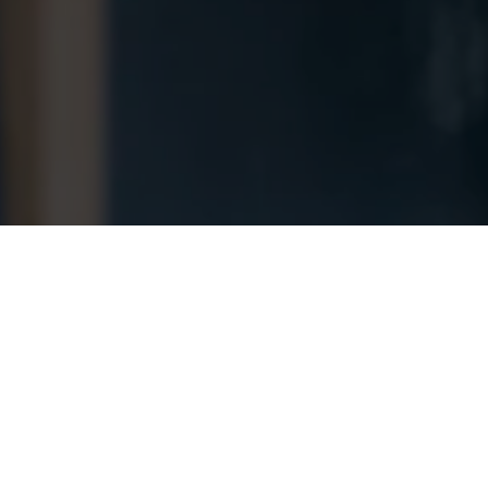
madas TIC de JNTO
o por la Organización Nacional de Turismo de
fónico de información turística con datos
todo Japón.
en el Centro de Información Turística JNTO (Marunouchi,