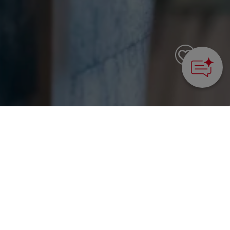
How can we
help you?