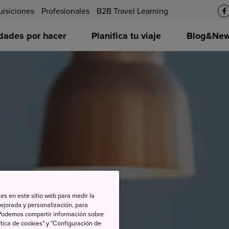
uisiciones
Profesionales
B2B Travel Learning
idades por hacer
Planifica tu viaje
Blog&News
es en este sitio web para medir la
ejorada y personalización, para
s. Podemos compartir información sobre
tica de cookies" y "Configuración de