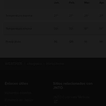
Jan.
Feb.
Mar.
Apr.
Temperatura máxima
27°
27°
25°
23°
Temperatura mínima
20°
20°
18°
15°
Precip (mm)
96
129
111
141
WEATHER
chugoku
Hiroshima
Enlaces útiles
Sitios relacionados con
JNTO
Visitantes noveles
JNTO Corporate Website
El tiempo en Japón