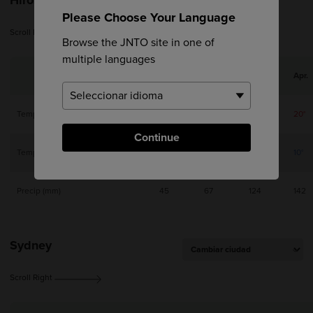
Please Choose Your Language
Scroll Right
Browse the JNTO site in one of
multiple languages
Jan.
Feb.
Mar.
Apr.
Temperatura máxima
10°
11°
14°
20°
Continue
Temperatura mínima
2°
2°
5°
10°
Precip (mm)
45
67
124
142
Sydney
Scroll Right