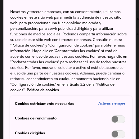
Nosotros y terceras empresas, con su consentimiento, utilizamos
Temperatura
Temperatura
Temperatura
Temperatura
cookies en este sitio web para medir la audiencia de nuestro sitio
Precip
P
máxima
mínima
máxima
mínima
web, para proporcionar una funcionalidad mejorada y
personalización, para servir publicidad dirigida y para utilizar
funciones de medios sociales. Podemos compartir información sobre
36°
27°
10%
34°
27°
4
su uso de este sitio web con terceras empresas. Consulte nuestra
"Política de cookies" y "Configuración de cookies" para obtener más
información. Haga clic en "Aceptar todas las cookies" si está de
Temperatura
Temperatura
acuerdo con el uso de todas nuestras cookies. Por favor, haga clic en
Precip
máxima
mínima
"Rechazar todas las cookies" para rechazar el uso de todas nuestras
cookies. Por favor, mueva el selector a activo si está de acuerdo con
el uso de una parte de nuestras cookies. Además, puede cambiar o
7 Aug (Viernes)
36°
27°
10%
retirar su consentimiento en cualquier momento haciendo clic en
"Configuración de cookies" en el artículo 3.2 de la "Política de
cookies".
Política de cookies
8 Aug (Sábado)
34°
27°
40%
Cookies estrictamente necesarias
Activas siempre
9 Aug (Domingo)
34°
26°
50%
Cookies de rendimiento
10 Aug (Lunes)
34°
25°
20%
Cookies dirigidas