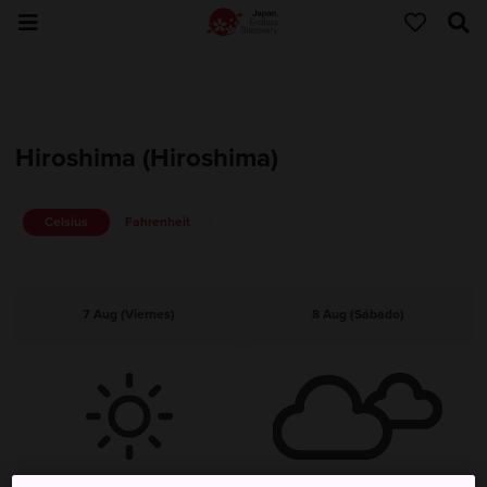
Hiroshima (Hiroshima)
Celsius
Fahrenheit
7 Aug (Viernes)
8 Aug (Sábado)
Despejado (Soleado)
Nublado