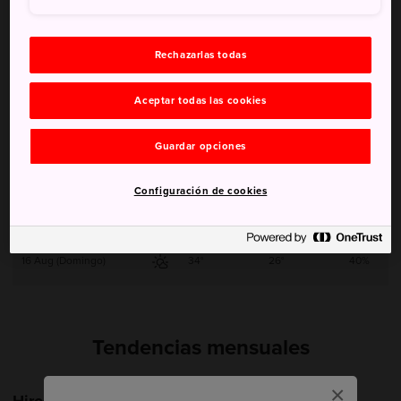
11 Aug (Martes)
33°
23°
10%
Rechazarlas todas
12 Aug (Miércoles)
33°
25°
20%
Aceptar todas las cookies
13 Aug (Jueves)
32°
26°
50%
Guardar opciones
14 Aug (Viernes)
34°
25°
10%
Configuración de cookies
15 Aug (Sábado)
34°
26°
20%
16 Aug (Domingo)
34°
26°
40%
Tendencias mensuales
×
Hiroshima