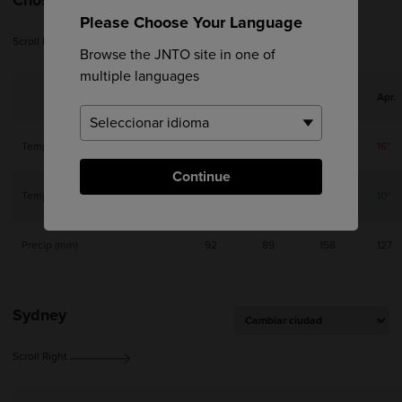
Please Choose Your Language
Scroll Right
Browse the JNTO site in one of
multiple languages
Jan.
Feb.
Mar.
Apr.
Temperatura máxima
10°
10°
12°
16°
Continue
Temperatura mínima
3°
3°
6°
10°
Precip (mm)
92
89
158
127
Sydney
Scroll Right