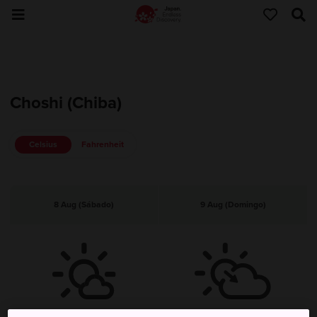
Choshi (Chiba)
Celsius
Fahrenheit
8 Aug (Sábado)
9 Aug (Domingo)
Despejado, Parcialmente Nublado
Despejado, Y Luego Nublado