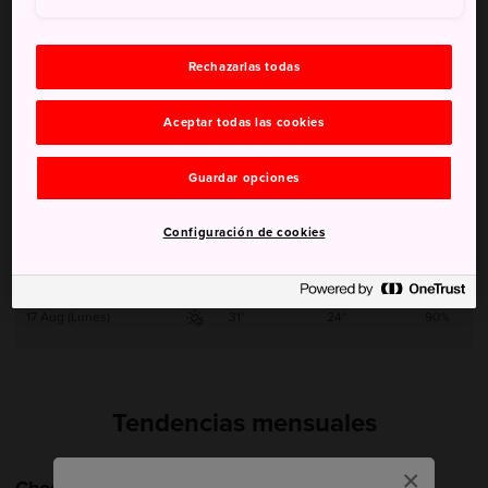
12 Aug (Miércoles)
29°
23°
60%
Rechazarlas todas
13 Aug (Jueves)
29°
24°
50%
Aceptar todas las cookies
14 Aug (Viernes)
29°
24°
50%
Guardar opciones
15 Aug (Sábado)
29°
24°
30%
Configuración de cookies
16 Aug (Domingo)
29°
24°
80%
17 Aug (Lunes)
31°
24°
90%
Tendencias mensuales
×
Choshi