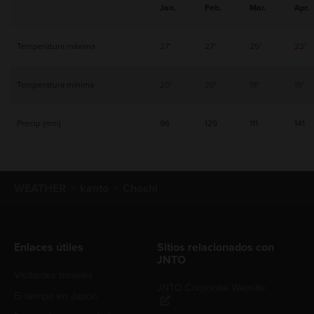
Jan.
Feb.
Mar.
Apr.
Temperatura máxima
27°
27°
25°
23°
Temperatura mínima
20°
20°
18°
15°
Precip (mm)
96
129
111
141
WEATHER
kanto
Choshi
Enlaces útiles
Sitios relacionados con
JNTO
Visitantes noveles
JNTO Corporate Website
El tiempo en Japón