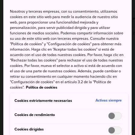
Nosotros y terceras empresas, con su consentimiento, utilizamos
Temperatura
Temperatura
Temperatura
Temperatura
cookies en este sitio web para medir la audiencia de nuestro sitio
Precip
P
máxima
mínima
máxima
mínima
web, para proporcionar una funcionalidad mejorada y
personalización, para servir publicidad dirigida y para utilizar
funciones de medios sociales. Podemos compartir información sobre
31°
24°
20%
28°
23°
2
su uso de este sitio web con terceras empresas. Consulte nuestra
"Política de cookies" y "Configuración de cookies" para obtener más
información. Haga clic en "Aceptar todas las cookies" si está de
Temperatura
Temperatura
acuerdo con el uso de todas nuestras cookies. Por favor, haga clic en
Precip
máxima
mínima
"Rechazar todas las cookies" para rechazar el uso de todas nuestras
cookies. Por favor, mueva el selector a activo si está de acuerdo con
el uso de una parte de nuestras cookies. Además, puede cambiar o
8 Aug (Sábado)
31°
24°
20%
retirar su consentimiento en cualquier momento haciendo clic en
"Configuración de cookies" en el artículo 3.2 de la "Política de
cookies".
Política de cookies
9 Aug (Domingo)
28°
23°
20%
Cookies estrictamente necesarias
Activas siempre
10 Aug (Lunes)
28°
22°
90%
Cookies de rendimiento
11 Aug (Martes)
28°
23°
90%
Cookies dirigidas