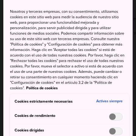
Nosotros y terceras empresas, con su consentimiento, utilizamos
Temperatura
Temperatura
Temperatura
Temperatura
cookies en este sitio web para medir la audiencia de nuestro sitio
Precip
P
máxima
mínima
máxima
mínima
web, para proporcionar una funcionalidad mejorada y
personalización, para servir publicidad dirigida y para utilizar
funciones de medios sociales. Podemos compartir información sobre
30°
27°
100%
33°
28°
7
su uso de este sitio web con terceras empresas. Consulte nuestra
"Política de cookies" y "Configuración de cookies" para obtener más
información. Haga clic en "Aceptar todas las cookies" si está de
Temperatura
Temperatura
acuerdo con el uso de todas nuestras cookies. Por favor, haga clic en
Precip
máxima
mínima
"Rechazar todas las cookies" para rechazar el uso de todas nuestras
cookies. Por favor, mueva el selector a activo si está de acuerdo con
el uso de una parte de nuestras cookies. Además, puede cambiar o
7 Aug (Viernes)
30°
27°
100%
retirar su consentimiento en cualquier momento haciendo clic en
"Configuración de cookies" en el artículo 3.2 de la "Política de
cookies".
Política de cookies
8 Aug (Sábado)
33°
28°
70%
Cookies estrictamente necesarias
Activas siempre
9 Aug (Domingo)
33°
28°
60%
Cookies de rendimiento
10 Aug (Lunes)
33°
28°
60%
Cookies dirigidas