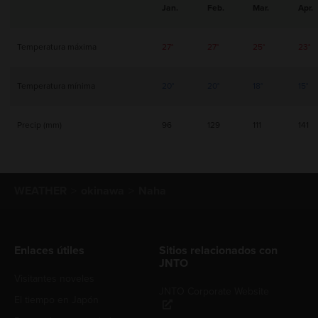
Jan.
Feb.
Mar.
Apr.
Temperatura máxima
27°
27°
25°
23°
Temperatura mínima
20°
20°
18°
15°
Precip (mm)
96
129
111
141
WEATHER
okinawa
Naha
Enlaces útiles
Sitios relacionados con
JNTO
Visitantes noveles
JNTO Corporate Website
El tiempo en Japón