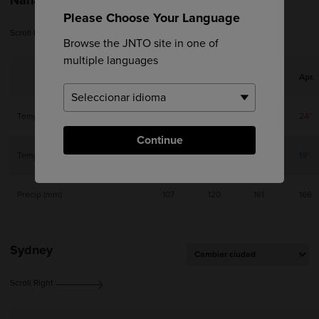
Please Choose Your Language
Scroll Right
Browse the JNTO site in one of
multiple languages
Jan.
Feb.
Mar.
Apr.
Temperatura máxima
20°
20°
22°
24°
Continue
Temperatura mínima
15°
15°
17°
19°
Precip (mm)
107
120
161
166
Sydney
Scroll Right