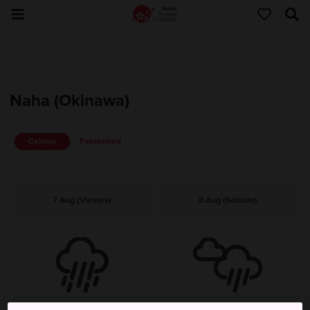
Naha (Okinawa)
Celsius
Fahrenheit
7 Aug (Viernes)
8 Aug (Sábado)
Tempestad
Chubascos Durante Todo El Día