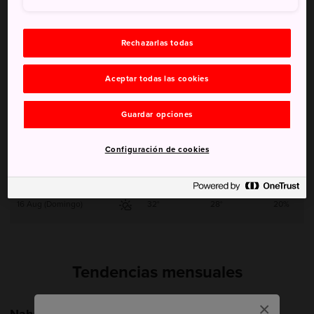
11 Aug (Martes)
32°
28°
60%
Rechazarlas todas
12 Aug (Miércoles)
32°
28°
20%
Aceptar todas las cookies
13 Aug (Jueves)
33°
28°
20%
Guardar opciones
14 Aug (Viernes)
32°
28°
20%
Configuración de cookies
15 Aug (Sábado)
33°
28°
20%
16 Aug (Domingo)
32°
28°
20%
Tendencias mensuales
×
Naha