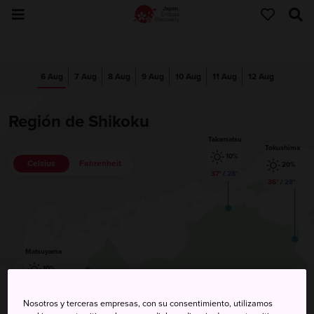
6 Aug
7 Aug
8 Aug
9 Aug
10 Aug
11 Aug
12 Aug
Región de Shikoku
Takamatsu
Tokushima
10%
Celsius
Fahrenheit
20%
37°
/
28°
36°
/
28°
Matsuyama
10%
36°
/
26°
Nosotros y terceras empresas, con su consentimiento, utilizamos