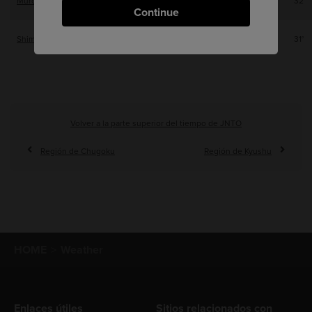
Muroto
32°
Continue
Shimizu
31°
Volver a la parte superior del tiempo de JNTO
Región de Chugoku
Región de Kyushu
HOME
Weather
Enlaces útiles
Sitios relacionados con