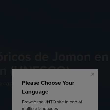
óricos de Jomon en
pón (UNESCO)
×
Please Choose Your
ua capital de Japón
Language
Browse the JNTO site in one of
multiple languages