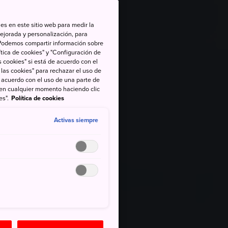
es en este sitio web para medir la
ejorada y personalización, para
s. Podemos compartir información sobre
tica de cookies" y "Configuración de
 cookies" si está de acuerdo con el
 las cookies" para rechazar el uso de
de acuerdo con el uso de una parte de
 en cualquier momento haciendo clic
es".
Política de cookies
Activas siempre