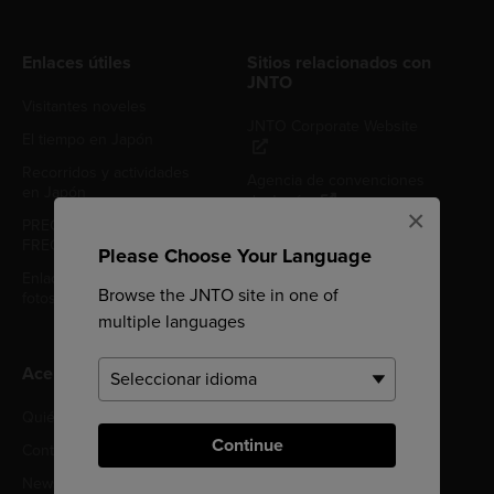
Enlaces útiles
Sitios relacionados con
JNTO
Visitantes noveles
JNTO Corporate Website
El tiempo en Japón
Recorridos y actividades
Agencia de convenciones
en Japón
de Japón
×
PREGUNTAS
FRECUENTES
Please Choose Your Language
Enlaces a la biblioteca de
Browse the JNTO site in one of
fotos y videos de Japón
multiple languages
Acerca de JNTO
Quiénes somos
Política de privacidad
Continue
Contacto
Política de cookies
Newsletter Japón
Condiciones de uso