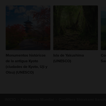
Monumentos históricos
Isla de Yakushima
Co
de la antigua Kyoto
(UNESCO)
Sa
(ciudades de Kyoto, Uji y
Otsu) (UNESCO)
INICIO
Patrimonio Mundial
Cordillera Shirakami Sanc