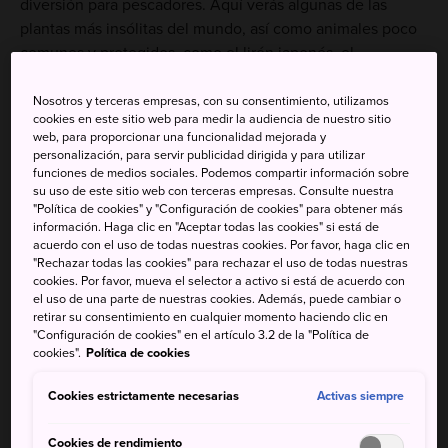
diversión para pescadores. Aquí verás algunas de las
plantas más insólitas del mundo, así como animales poco
comunes y protegidos, como el lirón japonés, el
picamaderos negro, el serau japonés y el águila real. Visita
esta región al inicio del verano, cuando las montañas
Nosotros y terceras empresas, con su consentimiento, utilizamos
cookies en este sitio web para medir la audiencia de nuestro sitio
están verdes, o en otoño, cuando las hojas se vuelven
web, para proporcionar una funcionalidad mejorada y
rojas.
personalización, para servir publicidad dirigida y para utilizar
funciones de medios sociales. Podemos compartir información sobre
su uso de este sitio web con terceras empresas. Consulte nuestra
"Política de cookies" y "Configuración de cookies" para obtener más
información. Haga clic en "Aceptar todas las cookies" si está de
acuerdo con el uso de todas nuestras cookies. Por favor, haga clic en
"Rechazar todas las cookies" para rechazar el uso de todas nuestras
cookies. Por favor, mueva el selector a activo si está de acuerdo con
el uso de una parte de nuestras cookies. Además, puede cambiar o
retirar su consentimiento en cualquier momento haciendo clic en
"Configuración de cookies" en el artículo 3.2 de la "Política de
cookies".
Política de cookies
Cookies estrictamente necesarias
Activas siempre
Cookies de rendimiento