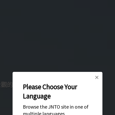
×
壯觀的海岸線
Please Choose Your
Language
Browse the JNTO site in one of
multiple languages