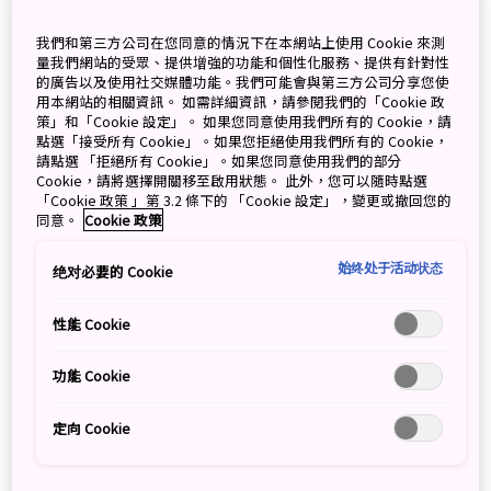
我們和第三方公司在您同意的情況下在本網站上使用 Cookie 來測
量我們網站的受眾、提供增強的功能和個性化服務、提供有針對性
【長崎】豪斯登堡 安心享受「精彩樂趣不停歇！」
的廣告以及使用社交媒體功能。我們可能會與第三方公司分享您使
的清涼體驗
用本網站的相關資訊。 如需詳細資訊，請參閱我們的「Cookie 政
策」和「Cookie 設定」。 如果您同意使用我們所有的 Cookie，請
點選「接受所有 Cookie」。如果您拒絕使用我們所有的 Cookie，
July 13, 2026
Partners Information
請點選 「拒絕所有 Cookie」。如果您同意使用我們的部分
Cookie，請將選擇開關移至啟用狀態。 此外，您可以隨時點選
「Cookie 政策 」第 3.2 條下的 「Cookie 設定」，變更或撤回您的
同意。
Cookie 政策
【大阪】日本環球影城 『航海王盛夏劇場2026』(7
月30日至11月19日)
始终处于活动状态
绝对必要的 Cookie
June 26, 2026
Partners Information
性能 Cookie
【岩手】陸奧繡球花園 (6月下旬～7月下旬)
功能 Cookie
June 24, 2026
Partners Information
定向 Cookie