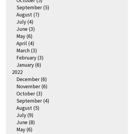
October
(5)
September
(5)
August
(7)
July
(4)
June
(3)
May
(6)
April
(4)
March
(3)
February
(3)
January
(6)
2022
December
(6)
November
(6)
October
(3)
September
(4)
August
(5)
July
(9)
June
(8)
May
(6)