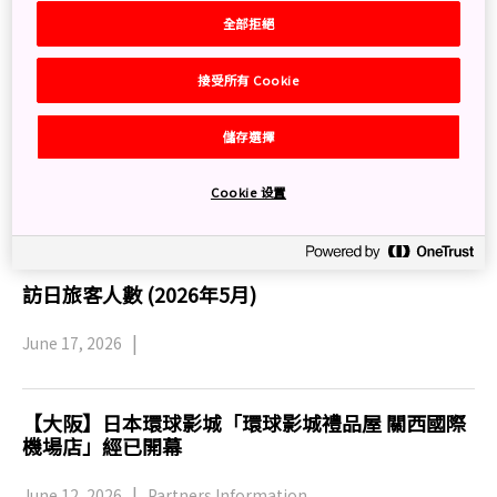
【東京】「成田機場溫泉 空之湯」住客專享
全部拒絕
Skyliner 夜間優惠乘車活動 (即日起至8月31日)
接受所有 Cookie
June 24, 2026
Partners Information
儲存選擇
【新潟】護摩堂山繡球花園(6月中旬至7月)
Cookie 设置
June 18, 2026
Partners Information
訪日旅客人數 (2026年5月)
June 17, 2026
【大阪】日本環球影城「環球影城禮品屋 關西國際
機場店」經已開幕
June 12, 2026
Partners Information