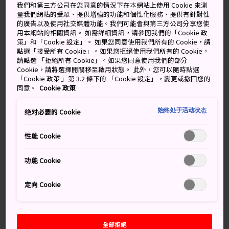
我們和第三方公司在您同意的情況下在本網站上使用 Cookie 來測
2026
量我們網站的受眾、提供增強的功能和個性化服務、提供有針對性
August
(1)
的廣告以及使用社交媒體功能。我們可能會與第三方公司分享您使
用本網站的相關資訊。 如需詳細資訊，請參閱我們的「Cookie 政
July
(7)
策」和「Cookie 設定」。 如果您同意使用我們所有的 Cookie，請
June
(8)
點選「接受所有 Cookie」。如果您拒絕使用我們所有的 Cookie，
May
(9)
請點選 「拒絕所有 Cookie」。如果您同意使用我們的部分
Cookie，請將選擇開關移至啟用狀態。 此外，您可以隨時點選
April
(5)
「Cookie 政策 」第 3.2 條下的 「Cookie 設定」，變更或撤回您的
March
(6)
同意。
Cookie 政策
February
(8)
January
(4)
始终处于活动状态
绝对必要的 Cookie
2025
December
(3)
性能 Cookie
November
(6)
October
(7)
功能 Cookie
September
(5)
August
(4)
定向 Cookie
July
(6)
June
(3)
May
(2)
全部拒絕