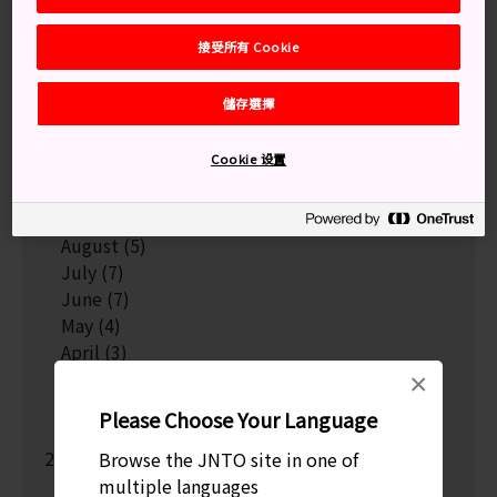
April
(1)
March
(3)
接受所有 Cookie
February
(4)
January
(5)
儲存選擇
2024
December
(4)
Cookie 设置
November
(5)
October
(9)
September
(3)
August
(5)
July
(7)
June
(7)
May
(4)
April
(3)
March
(3)
×
February
(4)
Please Choose Your Language
January
(8)
2023
Browse the JNTO site in one of
December
(9)
multiple languages