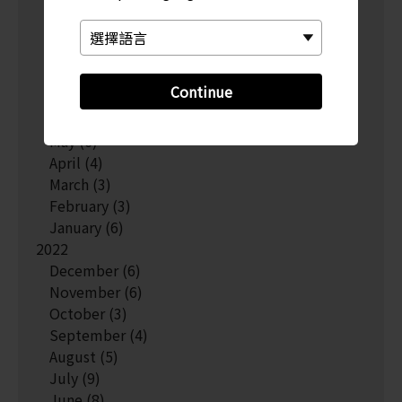
November
(3)
October
(5)
September
(5)
August
(7)
Continue
July
(4)
June
(3)
May
(6)
April
(4)
March
(3)
February
(3)
January
(6)
2022
December
(6)
November
(6)
October
(3)
September
(4)
August
(5)
July
(9)
June
(8)