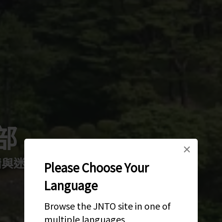
部
×
情與迷人夜景
Please Choose Your
Language
Browse the JNTO site in one of
multiple languages