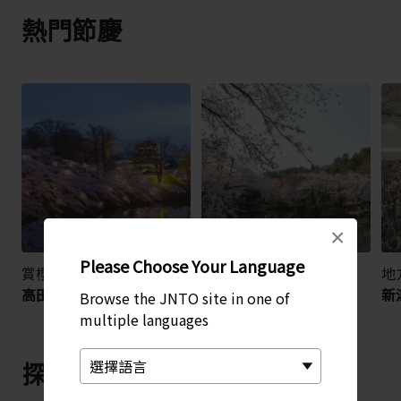
熱門節慶
×
Please Choose Your Language
賞櫻
賞櫻
地
高田城百萬人賞櫻會
村松公園櫻花祭
新
Browse the JNTO site in one of
multiple languages
探索其他地區