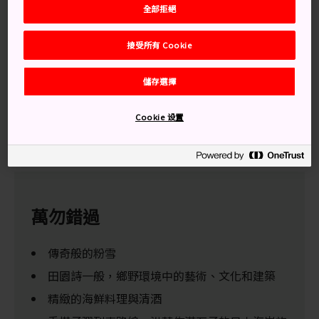
全部拒絕
乘搭連接
東京
至北陸信越間大部份地區的便利高速子彈列
車，只需少於 2.5 小時的車程，
日本阿爾卑斯山
的聳立山
接受所有 Cookie
巒、日本西海岸、充滿精緻文化的城鎮，通通出現在你的
眼前。 北陸五縣中，
長野
是唯一沒有海岸線的縣分，但是
儲存選擇
和
新潟
一樣提供了日本其中些最佳的滑雪與雪板地點。
富
山
和
福井
縣呈現了難以捉摸又魅力十足的日本鄉村風景，
Cookie 设置
石川
則是藝術文化之鄉，其首府
金澤
更是日本傳統和現代
設計的中心。
萬勿錯過
傳奇般的粉雪
田園詩一般，鄉野環境中的藝術、文化和建築
精緻的海鮮料理與清酒