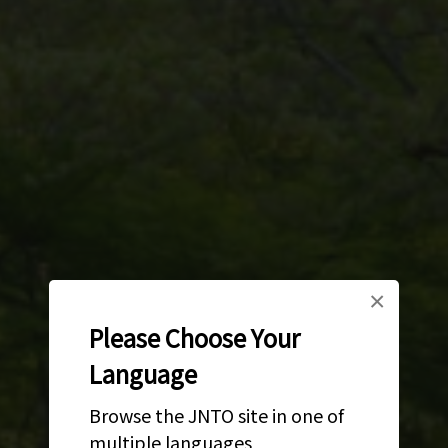
×
Please Choose Your
Language
Browse the JNTO site in one of
multiple languages