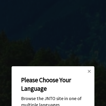
×
Please Choose Your
Language
Browse the JNTO site in one of
multiple languages