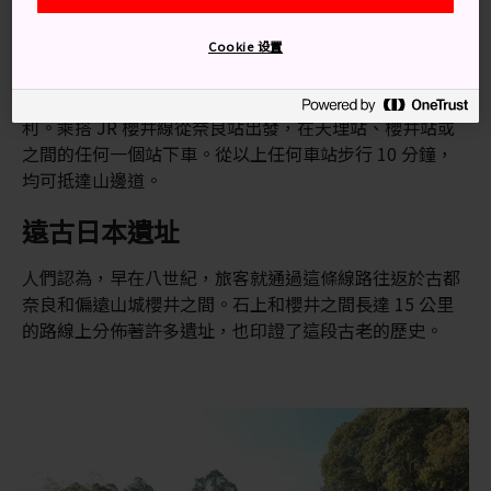
山邊道是一條由東京通往京都的綿長公路的一部分，但最
受歡迎的路段在
奈良縣
。這段公路與從天理站到櫻井站
Cookie 设置
的 JR 櫻井線平行。
你可以從京都或大阪直達天理站，但從奈良站前往會更便
利。乘搭 JR 櫻井線從奈良站出發，在天理站、櫻井站或
之間的任何一個站下車。從以上任何車站步行 10 分鐘，
均可抵達山邊道。
遠古日本遺址
人們認為，早在八世紀，旅客就通過這條線路往返於古都
奈良和偏遠山城櫻井之間。石上和櫻井之間長達 15 公里
的路線上分佈著許多遺址，也印證了這段古老的歷史。