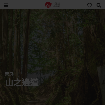
奈良
山之邊道