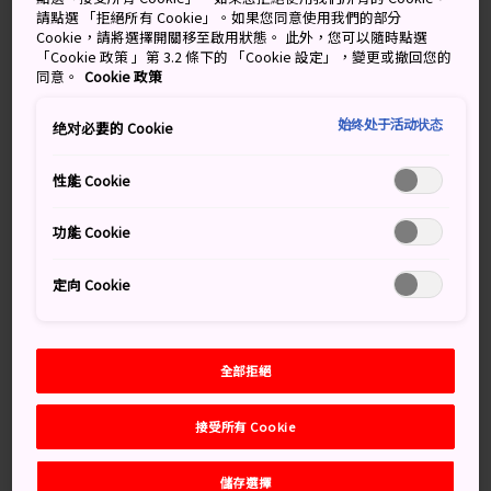
被遺忘的寺廟廢墟的土地。
請點選 「拒絕所有 Cookie」。如果您同意使用我們的部分
Cookie，請將選擇開關移至啟用狀態。 此外，您可以隨時點選
山邊道道路平緩，適宜遠足，能讓你近距離感受日本的農
「Cookie 政策 」第 3.2 條下的 「Cookie 設定」，變更或撤回您的
同意。
Cookie 政策
村生活。一路上你會遇到友善的當地人，還有無人看管的
攤位上出售的各種新鮮農產品。
始终处于活动状态
绝对必要的 Cookie
性能 Cookie
萬勿錯過
功能 Cookie
參觀古老的石上神宮，位於美麗的雪松林之中
定向 Cookie
繞著天皇鎖孔形狀的獨特陵墓走一圈
品嚐櫻井當地的特色美食：素麵
全部拒絕
接受所有 Cookie
交通方式
儲存選擇