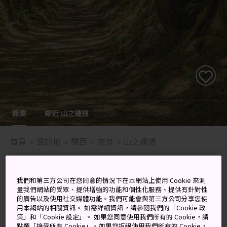
概要
鄰近 山之邊道
首頁
目的地
關西
奈良
山之邊道
古老道路，停不了的探索
我們和第三方公司在您同意的情況下在本網站上使用 Cookie 來測
量我們網站的受眾、提供增強的功能和個性化服務、提供有針對性
山邊道位於奈良盆地東部邊緣，是日本文字記載中最古老
的廣告以及使用社交媒體功能。我們可能會與第三方公司分享您使
用本網站的相關資訊。 如需詳細資訊，請參閱我們的「Cookie 政
的道路。它屬於新海道（新海道的起點位於江戶，也就是
策」和「Cookie 設定」。 如果您同意使用我們所有的 Cookie，請
現在的東京）的一部分，蜿蜒穿過一片散落著天皇陵墓和
點選「接受所有 Cookie」。如果您拒絕使用我們所有的 Cookie，