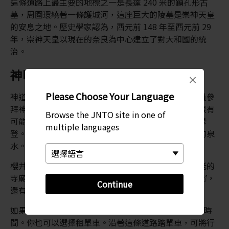
這條道路上最主要的地標之一是長達 240 米的鎖孔形古
墓，周圍環繞著一條護城河，這座巨大的陵墓是崇神天皇
的安息之地。歷史學家認為，西元前 148 年至西元前 29
年，崇神天皇以現在的奈良為中心建立了對大和國的統
治。
神明棲息地
×
Please Choose Your Language
神道信仰是大和朝廷運作的核心，朝廷會派遣神職人員參
拜神明，他們相信神明棲息於天地萬物之中。三輪山很有
Browse the JNTO site in one of
可能就是其中一個參拜地點。這座山非常神聖，不可攀
multiple languages
登。不過，你可以在附近的狹井神社暢飲從山上流下的泉
水。
櫻井市本身就是一座歷史悠久的古城，這裡有很多古老的
寺廟和神社，包括供奉著佛教智慧之神的
安倍文殊院
，
Continue
還有專門供奉清酒之神的著名神社：大神神社。
如果你打算沿著 15 公里的山邊遠足，請預留最少半日時
間。你也可以選擇租單車。沿著這條道路踏單車，可將行