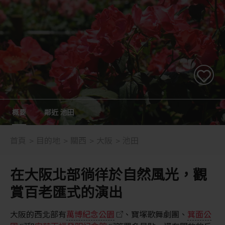
概要
鄰近 池田
首頁
目的地
關西
大阪
池田
在大阪北部徜徉於自然風光，觀
賞百老匯式的演出
大阪的西北部有
萬博紀念公園
、寶塚歌舞劇團、
箕面公