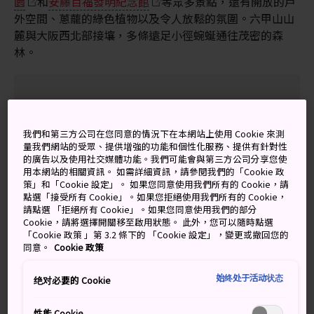
園
和
安藤百福發明紀念館
等眾多景點，還有開放的戶
外空間、蔥蘢的綠色植物以及令人放鬆的氛圍。六甲山山
麓與大阪西北部接壤，多條遠足小徑蜿蜒通往茂密的森
林。
萬勿錯過
我們和第三方公司在您同意的情況下在本網站上使用 Cookie 來測
量我們網站的受眾、提供增強的功能和個性化服務、提供有針對性
遊覽萬博紀念公園的博物館和廣闊的花園
的廣告以及使用社交媒體功能。我們可能會與第三方公司分享您使
用本網站的相關資訊。 如需詳細資訊，請參閱我們的「Cookie 政
在箕面公園內遠足
策」和「Cookie 設定」。 如果您同意使用我們所有的 Cookie，請
點選「接受所有 Cookie」。如果您拒絕使用我們所有的 Cookie，
觀看全部由女性組成的寶塚歌舞劇團的演出
請點選 「拒絕所有 Cookie」。如果您同意使用我們的部分
Cookie，請將選擇開關移至啟用狀態。 此外，您可以隨時點選
「Cookie 政策 」第 3.2 條下的 「Cookie 設定」，變更或撤回您的
同意。
Cookie 政策
交通方式
始终处于活动状态
绝对必要的 Cookie
從大阪乘搭火車，20 分鐘即抵達池田。
性能 Cookie