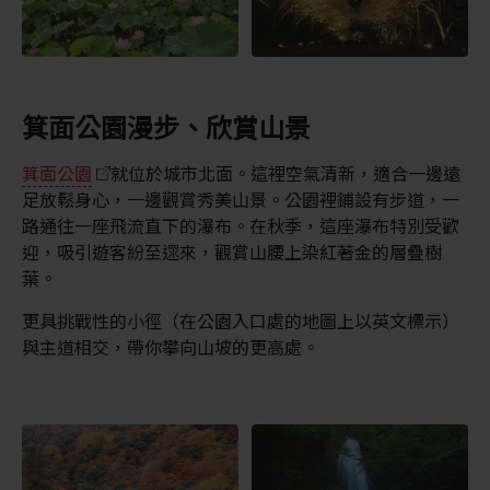
箕面公園漫步、欣賞山景
箕面公園
就位於城市北面。這裡空氣清新，適合一邊遠
足放鬆身心，一邊觀賞秀美山景。公園裡鋪設有步道，一
路通往一座飛流直下的瀑布。在秋季，這座瀑布特別受歡
迎，吸引遊客紛至遝來，觀賞山腰上染紅著金的層疊樹
葉。
更具挑戰性的小徑（在公園入口處的地圖上以英文標示）
與主道相交，帶你攀向山坡的更高處。