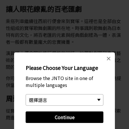
讓人眼花繚亂的百老匯劇
乘搭列車繼續往西前行便會來到寶塚。這裡也是全部由女
性組成的寶塚歌舞劇團的所在地。時事諷刺歌舞劇為日本
特有的文化，將百老匯的元素與經典戲劇糅為一體，表演
者一般都有數量龐大的忠實擁躉。
演員從小便會開始進行嚴格的訓練，她們對劇團和表演藝
×
術的傾情投入及忠實的粉絲群聞名全國。粉絲與表演者之
間的互動也非常有趣，與歌舞劇本身同樣精彩。
Please Choose Your Language
Browse the JNTO site in one of
你可透過
寶塚歌舞劇的官方網站
預訂演出門票。網站提
multiple languages
供當前演出的介紹，並列出演出日期和時間。
周邊較輕鬆的遠足路線
從寶塚出發，有許多輕鬆的遠足路線。遊客可以盡情探索
Continue
周邊的山麓小丘與溪流美景。