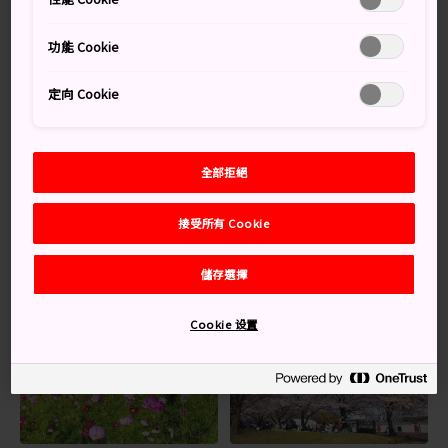
從大阪梅田站出發，乘搭寶塚本線，在池田站下車。
功能 Cookie
大阪北部的景點均在大阪/梅田站 30 分鐘路程範圍內，可
乘搭 JR、阪急電鐵和城市地鐵到達。
定向 Cookie
日本經濟發展初露鋒芒之地
萬博紀念公園
建於日本萬國博覽會的舊址。這個盛會標
全部拒絕
誌著日本戰後快速發展，躍身為新興經濟強國的地位。舊
址經過改造變成了現在這個佔地 260 公頃的公園，內有花
接受所有 Cookie
園、博物館和諸多娛樂設施。
儲存選擇
Cookie 设置