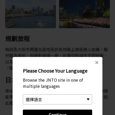
規劃旅程
梅田及大阪市周邊北部地區的各條路上總是遊人如織。雖
然略為擠迫，但絕對值得一遊，如果你對城市空間規劃，
×
以及如何有效開發土地等方面有興趣，就一定要親自來
「觀摩」一番。
Please Choose Your Language
日本城市的基本要素
Browse the JNTO site in one of
multiple languages
車站每天熙來攘往，喧囂似乎從四面八方湧來，但火車總
能準時到站、街道始終乾淨整潔、行人也安靜、從容…如
此種種，真是讓人難以置信！
Continue