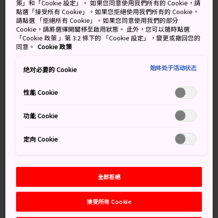
域。各種設施和娛樂場所多不勝數，每天湧入這裡的人更
策」和「Cookie 設定」。 如果您同意使用我們所有的 Cookie，請
超過 200 萬之多！「新大阪」是大阪新幹線列車的起點，
點選「接受所有 Cookie」。如果您拒絕使用我們所有的 Cookie，
請點選 「拒絕所有 Cookie」。如果您同意使用我們的部分
串連日本各地；而南面的「大阪車站」和「梅田站」是當
Cookie，請將選擇開關移至啟用狀態。 此外，您可以隨時點選
地所有大眾交通的樞紐。
「Cookie 政策 」第 3.2 條下的 「Cookie 設定」，變更或撤回您的
同意。
Cookie 政策
始终处于活动状态
绝对必要的 Cookie
萬勿錯過
性能 Cookie
梅田車站與購物中心形成的無盡「迷宮」
功能 Cookie
沿著中之島川畔悠閒漫步
到大阪最受歡迎的地方吃飯：天滿
定向 Cookie
全部拒絕
交通方式
接受所有 Cookie
大阪北部是進入大阪的主要交通樞紐，可乘坐火車輕鬆抵