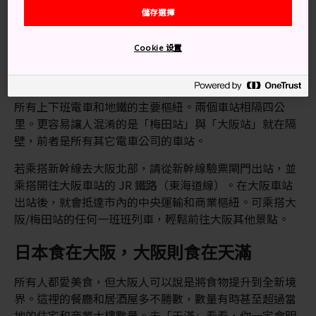
達。
儲存選擇
大阪北部有許多大型車站，車站名都很類似、彼此之間的
位置也很接近。因此，當地人也跟遊客一樣，經常分辨不
Cookie 设置
出「新大阪」、「大阪站」和「梅田站」之間的差別。
「新大阪站」是新幹線列車的車站，而「大阪站」是當地
所有上下班電車和地鐵的主要樞紐。兩個車站相隔四公
里。更容易讓人混淆的是「梅田站」與「大阪站」就在隔
壁，前者是所有其它電車公司的車站。
若乘搭新幹線去大阪北部，請從新幹線驗票閘門出站，並
乘搭開往大阪車站的 JR 鐵路（東海道線）。在大阪車站
出站後，就會抵達市內的中央運輸和商業樞紐。可乘搭大
阪/梅田站的任何一班班列車，輕鬆前往大阪其他景點。
日本食在大阪，大阪則食在天滿
所有人都愛美食，但大阪人可以說是將食物提升到全新境
界。這裡的餐廳和居酒屋多不勝數，數量有時甚至超過當
地的住宅和商業大樓數量。去「天滿」看看，你一定會明