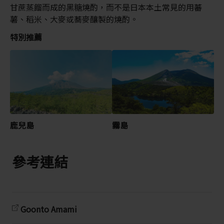
甘蔗蒸餾而成的黑糖燒酌，而不是日本本土常見的用蕃
薯、稻米、大麥或蕎麥釀製的燒酌。
特別推薦
鹿兒島
霧島
參考連結
Goonto Amami