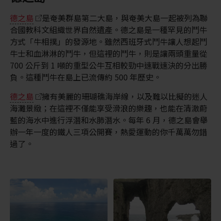
德之島
是奄美群島第二大島，與奄美大島一起被列為聯
合國教科文組織世界自然遺產。德之島是一種罕見的鬥牛
方式「牛相撲」的發源地。雖然西班牙式鬥牛讓人想起鬥
牛士和血淋淋的鬥牛，但這裡的鬥牛，則是讓兩頭重量從
700 公斤到 1 噸的重型公牛互相較勁中速戰速決的分出勝
負。這種鬥牛在島上已流傳約 500 年歷史。
德之島
擁有美麗的珊瑚礁海岸線，以及難以比擬的迷人
海灘景緻；在這裡不僅能享受滑浪的樂趣，也能在清澈蔚
藍的海水中進行浮潛和水肺潛水。每年 6 月，德之島會舉
辦一年一度的鐵人三項公開賽，熱愛運動的你千萬萬勿錯
過了。