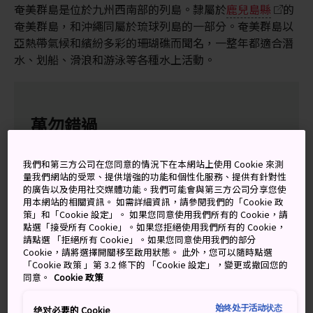
奄美群島是位於九州西南部的列島。隸屬於
鹿兒島縣
的
奄美群島，和沖繩同屬於琉球列島的一部分。奄美群島以
亞熱帶氣候和繽紛多彩的珊瑚礁而聞名，一整年都適合潛
水、划船、滑浪和游泳等各種水上活動。
萬勿錯過
洞穴：沖永良部島的石灰岩洞穴是充滿神祕氣氛
我們和第三方公司在您同意的情況下在本網站上使用 Cookie 來測
的自然美景。
量我們網站的受眾、提供增強的功能和個性化服務、提供有針對性
的廣告以及使用社交媒體功能。我們可能會與第三方公司分享您使
傳統的大島春亞絲綢：來選購一些本地製作，已
用本網站的相關資訊。 如需詳細資訊，請參閱我們的「Cookie 政
策」和「Cookie 設定」。 如果您同意使用我們所有的 Cookie，請
有約1,300年的歷史奄美大島絲綢
點選「接受所有 Cookie」。如果您拒絕使用我們所有的 Cookie，
鬥牛：在「德之島」現場欣賞傳統鬥牛的力量藝
請點選 「拒絕所有 Cookie」。如果您同意使用我們的部分
Cookie，請將選擇開關移至啟用狀態。 此外，您可以隨時點選
術
「Cookie 政策 」第 3.2 條下的 「Cookie 設定」，變更或撤回您的
同意。
Cookie 政策
始终处于活动状态
绝对必要的 Cookie