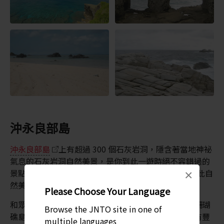
沖永良部島
沖永良部島
上有超過 300 個石灰岩洞，隱含著當地神祕
氣息的石灰岩洞自然美景，是你到此一遊時絕不容錯過的
景點。沖永良部島上有 200 至 300 個石灰岩洞穴，如此自
×
然美景實在必須到此一遊。
Please Choose Your Language
和眾多奄美群島的島嶼一樣，
沖永良部島
也是屬於珊瑚
Browse the JNTO site in one of
礁島，非常適合進行浮潛和水肺潛水活動。這裡還擁有豐
multiple languages