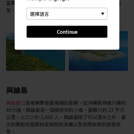
富獨特的各類動植物生態，包括烏龜、海蛇、海參、海
星、八爪魚、黃貂魚和礁鯊等等。
Continue
與論島
與論島
是奄美群島最南端的島嶼，從沖繩乘飛機只需約
40分鐘。與論島是一個很迷你的小島，面積只約 23 平方
公里，人口少於 5,000 人。與論島除了可以潛水之外，最
大的賣點就是那純潔無瑕的海灘以及悠閒放鬆的度假氣
氛。