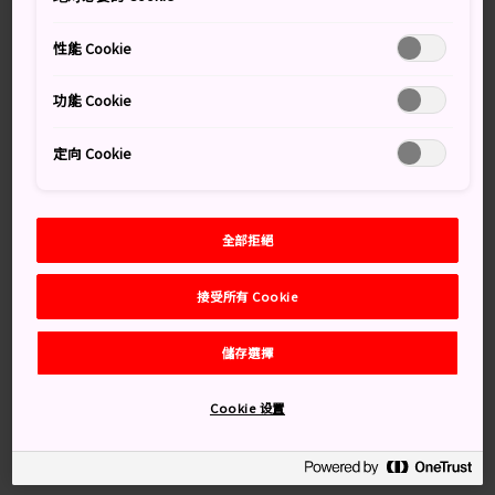
交通方式
性能 Cookie
有渡輪和飛機連接奄美群島和鹿兒島大陸。
功能 Cookie
奄美大島
是奄美群島中最容易到達的島嶼。從奄美大島
有固定的渡輪班次前往鹿兒島和沖繩，也有飛機往返東
定向 Cookie
京；大部分有人居住的小島都會有固定航班，方便居民和
旅客前往九州鹿兒島與沖繩那霸。
奄美大島
全部拒絕
奄美大島
是奄美群島中最大的島嶼。奄美大島屬於奄美
接受所有 Cookie
群島國立公園的一部分，四周環繞著清澄透明的美麗大
海。這裡有鮮豔的珊瑚礁與繽紛的熱帶魚，是一個不容錯
儲存選擇
過的潛水勝地。奄美大島憑著其生物多樣性、當地特有且
長期獨立進化的稀有動植物，於2021年7月被列為聯合國
Cookie 设置
教科文組織世界自然遺產。