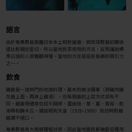
語言
由於奄美群島距離日本本土相對遙遠，與琉球群島的關係
還比較親近密切，所以當地民眾使用的方言，反而讓說標
準日語的人很難聽得懂。當地的方言是這些島嶼的吸引力
之一。
飲食
雞飯是一道熱門的地道料理。基本的做法簡單（將雞肉鋪
在飯上面，再淋上雞湯），但每個島的上菜方式卻有不
同。雞飯裡通常包括牛腩排、蛋皮絲、蔥、薑、香菇、乾
海帶和醃木瓜。據說昭和天皇（1926-1989）到訪時對雞
飯讚不絕口。
奄美群島有大規模種植甘蔗，因此當地居民都偏愛這種用