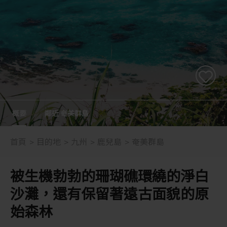
概要
鄰近 奄美群島
首頁
目的地
九州
鹿兒島
奄美群島
被生機勃勃的珊瑚礁環繞的淨白
沙灘，還有保留著遠古面貌的原
始森林