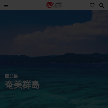
鹿兒島
奄美群島